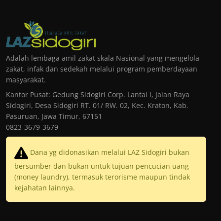
Adalah lembaga amil zakat skala Nasional yang mengelola
zakat, infak dan sedekah melalui program pemberdayaan
masyarakat.
Kantor Pusat: Gedung Sidogiri Corp. Lantai I, Jalan Raya
Sidogiri, Desa Sidogiri RT. 01/ RW. 02, Kec. Kraton, Kab.
Pasuruan, Jawa Timur, 67151
0823-3679-3679
Dana yg didonasikan melalui LAZ Sidogiri bukan
bersumber dan bukan untuk tujuan pencucian uang
(money laundry), termasuk terorisme maupun tindak
kejahatan lainnya.