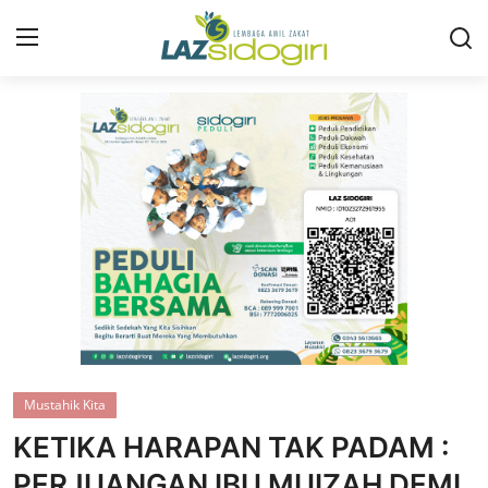
Masuk
Daftar
Profil
Program
Layanan
Liputan
Artikel
Mustahik Kita
Konsultasi ZIS
KETIKA HARAPAN TAK PADAM :
Publikasi
PERJUANGAN IBU MUIZAH DEMI