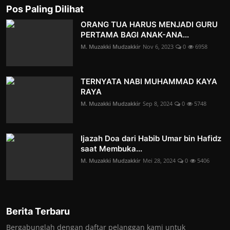
Pos Paling Dilihat
ORANG TUA HARUS MENJADI GURU
PERTAMA BAGI ANAK-ANA...
M. Muzakki Mudzakkir
Nov 6, 2023
0
6958
TERNYATA NABI MUHAMMAD KAYA
RAYA
M. Muzakki Mudzakkir
Sep 8, 2024
0
5748
Ijazah Doa dari Habib Umar bin Hafidz
saat Membuka...
M. Muzakki Mudzakkir
Mei 28, 2024
0
5406
Berita Terbaru
Bergabunglah dengan daftar pelanggan kami untuk