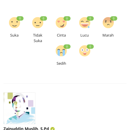
0
0
0
0
0
Suka
Tidak
Cinta
Lucu
Marah
Suka
0
0
Sedih
Zainuddin Muslih, S.Pd