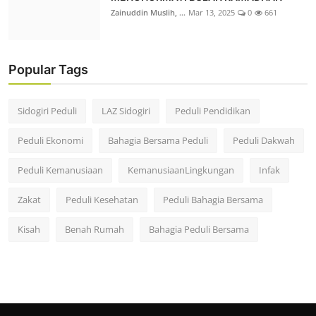
Zainuddin Muslih, ...
Mar 13, 2025
0
661
Popular Tags
Sidogiri Peduli
LAZ Sidogiri
Peduli Pendidikan
Peduli Ekonomi
Bahagia Bersama Peduli
Peduli Dakwah
Peduli Kemanusiaan
KemanusiaanLingkungan
Infak
Zakat
Peduli Kesehatan
Peduli Bahagia Bersama
Kisah
Benah Rumah
Bahagia Peduli Bersama