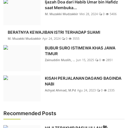
Ijazah Doa dari Habib Umar bin Hafidz
saat Membuka...
M. Muzakki Mudzakkir
Mei 28, 2024
0
5406
BERATNYA KEWAJIBAN ISTRI TERHADAP SUAMI
M. Muzakki Mudzakkir
Apr 24, 2024
0
3555
BUBUR SURO ISTIMEWA KHAS JAWA
TIMUR
Zainuddin Muslih, ...
Jun 15, 2025
0
2851
KISAH PERJALANAN DAGANG BAGINDA
NABI
Achyat Ahmad, M.Pd
Agu 24, 2023
0
2335
Recommended Posts
HAJI TERAKHIR RASULULLAH ﷺ: