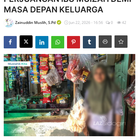
MASA DEPAN KELUARGA
Edukasi ZIS
Contact
Zainuddin Muslih, S.Pd
Jun 22, 2026 - 16:56
0
42
Majalah
Gallery
Donasi