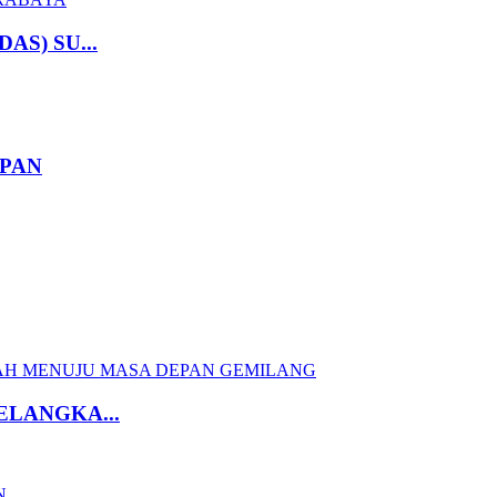
S) SU...
APAN
ELANGKA...