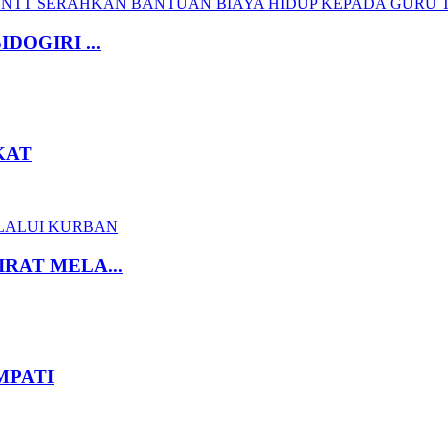
OGIRI ...
KAT
RAT MELA...
MPATI