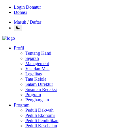
Login Donatur
Donasi
Masuk
/
Daftar
Profil
Tentang Kami
Sejarah
Management
Visi dan Misi
Legalitas
Tata Kelola
Salam Direktur
Susunan Redaksi
Program
Penghargaan
Program
Peduli Dakwah
Peduli Ekonomi
Peduli Pendidikan
Peduli Kesehatan