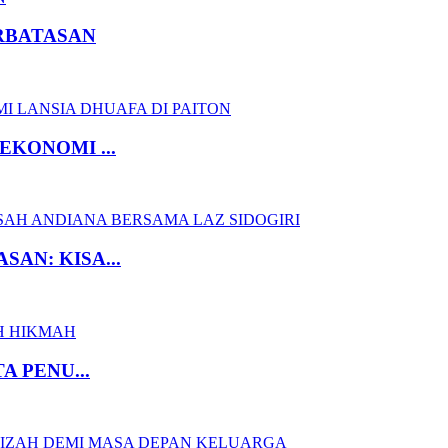
RBATASAN
EKONOMI ...
AN: KISA...
A PENU...