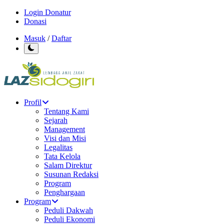
Login Donatur
Donasi
Masuk
/
Daftar
Profil
Tentang Kami
Sejarah
Management
Visi dan Misi
Legalitas
Tata Kelola
Salam Direktur
Susunan Redaksi
Program
Penghargaan
Program
Peduli Dakwah
Peduli Ekonomi