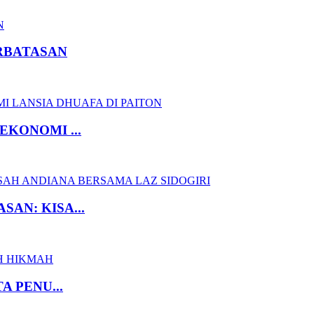
RBATASAN
EKONOMI ...
AN: KISA...
A PENU...