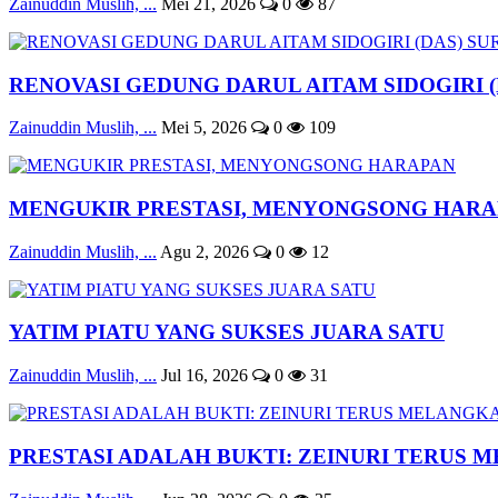
Zainuddin Muslih, ...
Mei 21, 2026
0
87
RENOVASI GEDUNG DARUL AITAM SIDOGIRI (DA
Zainuddin Muslih, ...
Mei 5, 2026
0
109
MENGUKIR PRESTASI, MENYONGSONG HAR
Zainuddin Muslih, ...
Agu 2, 2026
0
12
YATIM PIATU YANG SUKSES JUARA SATU
Zainuddin Muslih, ...
Jul 16, 2026
0
31
PRESTASI ADALAH BUKTI: ZEINURI TERUS M