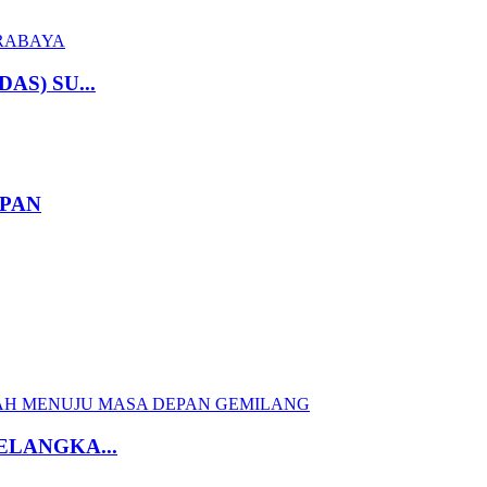
S) SU...
APAN
ELANGKA...