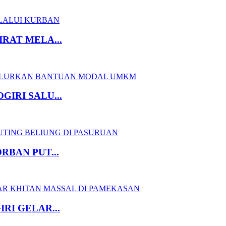
RAT MELA...
IRI SALU...
RBAN PUT...
RI GELAR...