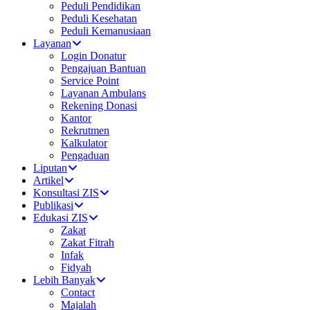
Peduli Pendidikan
Peduli Kesehatan
Peduli Kemanusiaan
Layanan
Login Donatur
Pengajuan Bantuan
Service Point
Layanan Ambulans
Rekening Donasi
Kantor
Rekrutmen
Kalkulator
Pengaduan
Liputan
Artikel
Konsultasi ZIS
Publikasi
Edukasi ZIS
Zakat
Zakat Fitrah
Infak
Fidyah
Lebih Banyak
Contact
Majalah