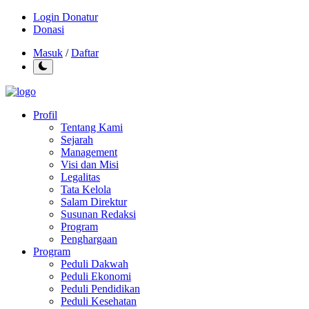
Login Donatur
Donasi
Masuk
/
Daftar
Profil
Tentang Kami
Sejarah
Management
Visi dan Misi
Legalitas
Tata Kelola
Salam Direktur
Susunan Redaksi
Program
Penghargaan
Program
Peduli Dakwah
Peduli Ekonomi
Peduli Pendidikan
Peduli Kesehatan