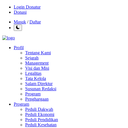
Login Donatur
Donasi
Masuk
/
Daftar
Profil
Tentang Kami
Sejarah
Management
Visi dan Misi
Legalitas
Tata Kelola
Salam Direktur
Susunan Redaksi
Program
Penghargaan
Program
Peduli Dakwah
Peduli Ekonomi
Peduli Pendidikan
Peduli Kesehatan