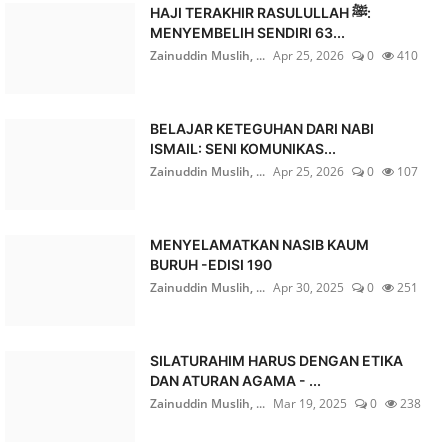
HAJI TERAKHIR RASULULLAH ﷺ:
MENYEMBELIH SENDIRI 63...
Zainuddin Muslih, ...
Apr 25, 2026
0
410
BELAJAR KETEGUHAN DARI NABI
ISMAIL: SENI KOMUNIKAS...
Zainuddin Muslih, ...
Apr 25, 2026
0
107
MENYELAMATKAN NASIB KAUM
BURUH -EDISI 190
Zainuddin Muslih, ...
Apr 30, 2025
0
251
SILATURAHIM HARUS DENGAN ETIKA
DAN ATURAN AGAMA - ...
Zainuddin Muslih, ...
Mar 19, 2025
0
238