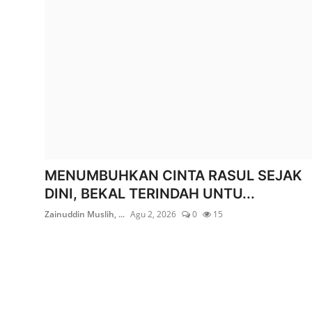
Edukasi ZIS
Contact
Majalah
Gallery
Donasi
MENUMBUHKAN CINTA RASUL SEJAK
DINI, BEKAL TERINDAH UNTU...
Zainuddin Muslih, ...
Agu 2, 2026
0
15