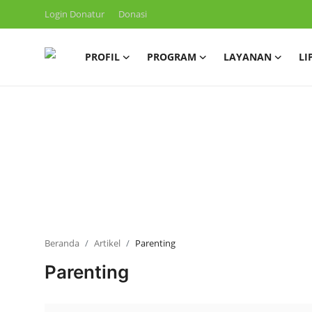
Login Donatur
Donasi
PROFIL
PROGRAM
LAYANAN
LI
Masuk
Daftar
Profil
Program
Layanan
Liputan
Artikel
Beranda
Artikel
Parenting
Parenting
Konsultasi ZIS
Publikasi