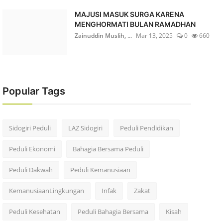
MAJUSI MASUK SURGA KARENA
MENGHORMATI BULAN RAMADHAN
Zainuddin Muslih, ...
Mar 13, 2025
0
660
Popular Tags
Sidogiri Peduli
LAZ Sidogiri
Peduli Pendidikan
Peduli Ekonomi
Bahagia Bersama Peduli
Peduli Dakwah
Peduli Kemanusiaan
KemanusiaanLingkungan
Infak
Zakat
Peduli Kesehatan
Peduli Bahagia Bersama
Kisah