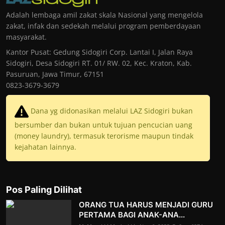
Adalah lembaga amil zakat skala Nasional yang mengelola
zakat, infak dan sedekah melalui program pemberdayaan
masyarakat.
Kantor Pusat: Gedung Sidogiri Corp. Lantai I, Jalan Raya
Sidogiri, Desa Sidogiri RT. 01/ RW. 02, Kec. Kraton, Kab.
Pasuruan, Jawa Timur, 67151
0823-3679-3679
Dana yg didonasikan melalui LAZ Sidogiri bukan
bersumber dan bukan untuk tujuan pencucian uang
(money laundry), termasuk terorisme maupun tindak
kejahatan lainnya.
Pos Paling Dilihat
ORANG TUA HARUS MENJADI GURU
PERTAMA BAGI ANAK-ANA...