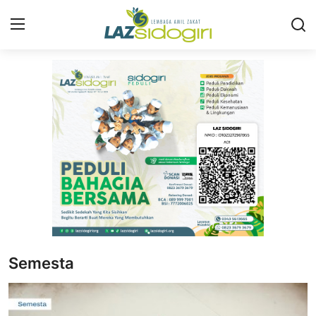
Masuk
Daftar
Profil
Program
Layanan
Liputan
Artikel
Semesta
Konsultasi ZIS
Publikasi