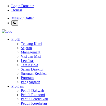
Login Donatur
Donasi
Masuk
/
Daftar
Profil
Tentang Kami
Sejarah
Management
Visi dan Misi
Legalitas
Tata Kelola
Salam Direktur
Susunan Redaksi
Program
Penghargaan
Program
Peduli Dakwah
Peduli Ekonomi
Peduli Pendidikan
Peduli Kesehatan