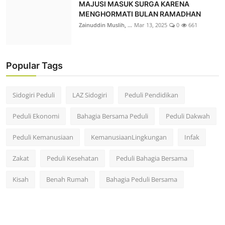
MAJUSI MASUK SURGA KARENA
MENGHORMATI BULAN RAMADHAN
Zainuddin Muslih, ...
Mar 13, 2025
0
661
Popular Tags
Sidogiri Peduli
LAZ Sidogiri
Peduli Pendidikan
Peduli Ekonomi
Bahagia Bersama Peduli
Peduli Dakwah
Peduli Kemanusiaan
KemanusiaanLingkungan
Infak
Zakat
Peduli Kesehatan
Peduli Bahagia Bersama
Kisah
Benah Rumah
Bahagia Peduli Bersama