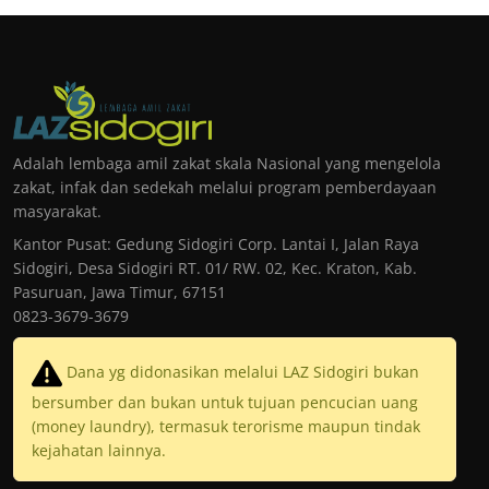
Adalah lembaga amil zakat skala Nasional yang mengelola
zakat, infak dan sedekah melalui program pemberdayaan
masyarakat.
Kantor Pusat: Gedung Sidogiri Corp. Lantai I, Jalan Raya
Sidogiri, Desa Sidogiri RT. 01/ RW. 02, Kec. Kraton, Kab.
Pasuruan, Jawa Timur, 67151
0823-3679-3679
Dana yg didonasikan melalui LAZ Sidogiri bukan
bersumber dan bukan untuk tujuan pencucian uang
(money laundry), termasuk terorisme maupun tindak
kejahatan lainnya.