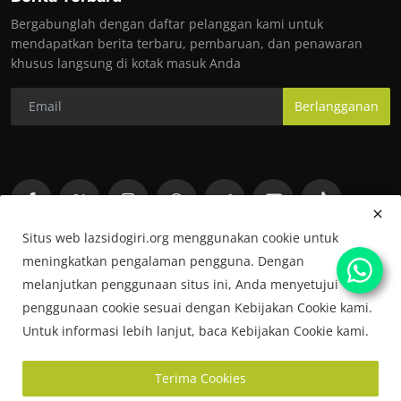
Bergabunglah dengan daftar pelanggan kami untuk
mendapatkan berita terbaru, pembaruan, dan penawaran
khusus langsung di kotak masuk Anda
Berlangganan
Situs web lazsidogiri.org menggunakan cookie untuk
meningkatkan pengalaman pengguna. Dengan
melanjutkan penggunaan situs ini, Anda menyetujui
penggunaan cookie sesuai dengan Kebijakan Cookie kami.
Untuk informasi lebih lanjut, baca Kebijakan Cookie kami.
Copyright © 2026 LAZ Sidogiri
Terima Cookies
sidogiripeduli.org
Terms & Conditions
Rekrutmen