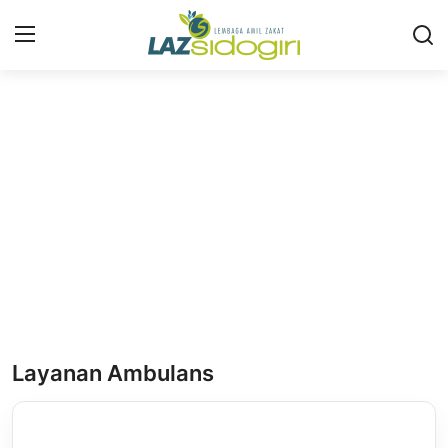
Masuk
Daftar
Profil
Program
Layanan
Liputan
Artikel
Layanan Ambulans
Konsultasi ZIS
Publikasi