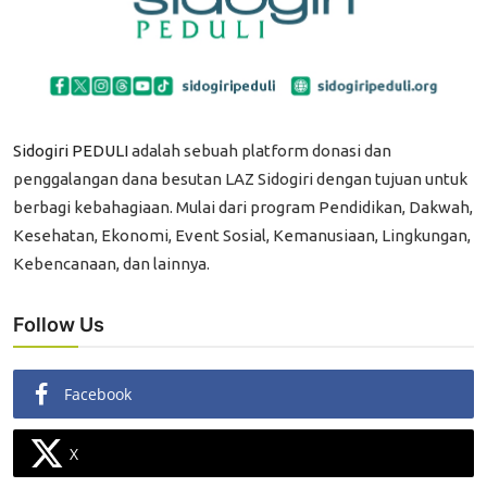
Edukasi ZIS
Contact
Majalah
Sidogiri PEDULI
adalah sebuah platform donasi dan
Gallery
penggalangan dana besutan LAZ Sidogiri dengan tujuan untuk
berbagi kebahagiaan. Mulai dari program Pendidikan, Dakwah,
Donasi
Kesehatan, Ekonomi, Event Sosial, Kemanusiaan, Lingkungan,
Kebencanaan, dan lainnya.
Follow Us
Facebook
X