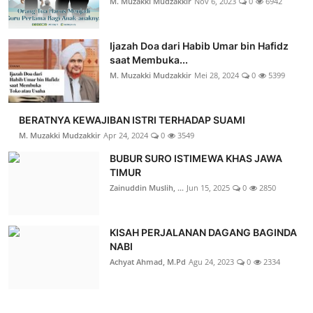
M. Muzakki Mudzakkir
Nov 6, 2023
0
6942
Ijazah Doa dari Habib Umar bin Hafidz
saat Membuka...
M. Muzakki Mudzakkir
Mei 28, 2024
0
5399
BERATNYA KEWAJIBAN ISTRI TERHADAP SUAMI
M. Muzakki Mudzakkir
Apr 24, 2024
0
3549
BUBUR SURO ISTIMEWA KHAS JAWA
TIMUR
Zainuddin Muslih, ...
Jun 15, 2025
0
2850
KISAH PERJALANAN DAGANG BAGINDA
NABI
Achyat Ahmad, M.Pd
Agu 24, 2023
0
2334