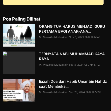
Pos Paling Dilihat
ORANG TUA HARUS MENJADI GURU
PERTAMA BAGI ANAK-ANA...
M. Muzakki Mudzakkir
Nov 6, 2023
0
6943
TERNYATA NABI MUHAMMAD KAYA
RAYA
M. Muzakki Mudzakkir
Sep 8, 2024
0
5742
Ijazah Doa dari Habib Umar bin Hafidz
saat Membuka...
M. Muzakki Mudzakkir
Mei 28, 2024
0
5399