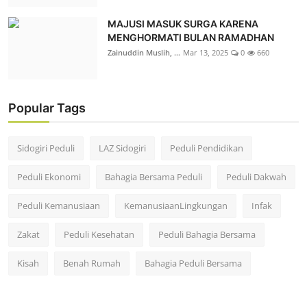
MAJUSI MASUK SURGA KARENA
MENGHORMATI BULAN RAMADHAN
Zainuddin Muslih, ...
Mar 13, 2025
0
660
Popular Tags
Sidogiri Peduli
LAZ Sidogiri
Peduli Pendidikan
Peduli Ekonomi
Bahagia Bersama Peduli
Peduli Dakwah
Peduli Kemanusiaan
KemanusiaanLingkungan
Infak
Zakat
Peduli Kesehatan
Peduli Bahagia Bersama
Kisah
Benah Rumah
Bahagia Peduli Bersama