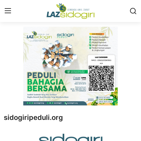
Masuk
Daftar
Profil
Program
Layanan
Liputan
Artikel
sidogiripeduli.org
Konsultasi ZIS
Publikasi