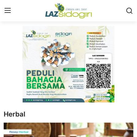
Masuk
Daftar
Profil
Program
Layanan
Liputan
Artikel
Herbal
Konsultasi ZIS
Publikasi