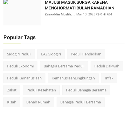
MAJUSI MASUK SURGA KARENA
MENGHORMATI BULAN RAMADHAN
Zainuddin Muslih, ...
Mar 13, 2025
0
661
Popular Tags
Sidogiri Peduli
LAZ Sidogiri
Peduli Pendidikan
Peduli Ekonomi
Bahagia Bersama Peduli
Peduli Dakwah
Peduli Kemanusiaan
KemanusiaanLingkungan
Infak
Zakat
Peduli Kesehatan
Peduli Bahagia Bersama
Kisah
Benah Rumah
Bahagia Peduli Bersama