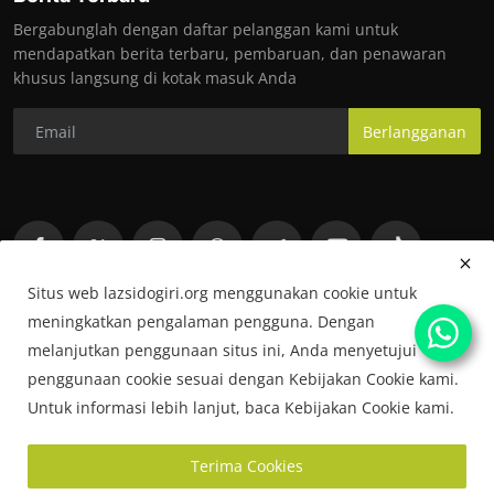
Bergabunglah dengan daftar pelanggan kami untuk
mendapatkan berita terbaru, pembaruan, dan penawaran
khusus langsung di kotak masuk Anda
Berlangganan
Situs web lazsidogiri.org menggunakan cookie untuk
meningkatkan pengalaman pengguna. Dengan
melanjutkan penggunaan situs ini, Anda menyetujui
penggunaan cookie sesuai dengan Kebijakan Cookie kami.
Untuk informasi lebih lanjut, baca Kebijakan Cookie kami.
Copyright © 2026 LAZ Sidogiri
Terima Cookies
sidogiripeduli.org
Terms & Conditions
Rekrutmen