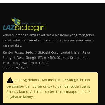
Adalah lembaga amil zakat skala Nasional yang mengelola
zakat, infak dan sedekah melalui program pemberdayaan
masyarakat.
Kantor Pusat: Gedung Sidogiri Corp. Lantai I, Jalan Raya
Sidogiri, Desa Sidogiri RT. 01/ RW. 02, Kec. Kraton, Kab.
Pasuruan, Jawa Timur, 67151
0823-3679-3679
Dana yg didonasikan melalui LAZ Sidogiri bukan
bersumber dan bukan untuk tujuan pencucian uang
(money laundry), termasuk terorisme maupun tindak
kejahatan lainnya.