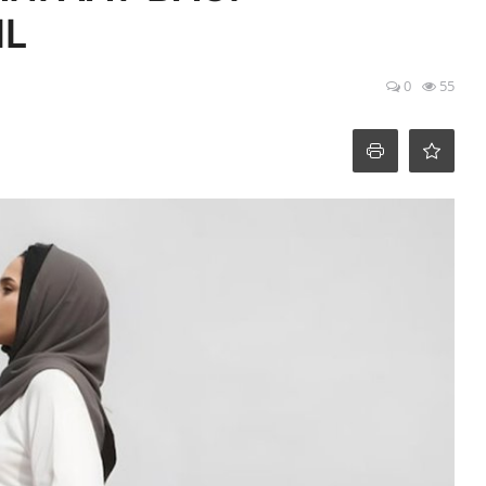
IL
0
55