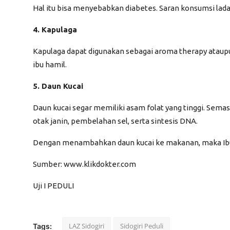
Hal itu bisa menyebabkan diabetes. Saran konsumsi lada
4. Kapulaga
Kapulaga dapat digunakan sebagai
aroma therapy
ataupu
ibu hamil.
5. Daun Kucai
Daun kucai segar memiliki asam folat yang tinggi. Se
otak janin, pembelahan sel, serta sintesis DNA.
Dengan menambahkan daun kucai ke makanan, maka Ibu s
Sumber:
www.klikdokter.com
Uji I
PEDULI
LAZ Sidogiri
Sidogiri Peduli
Tags: