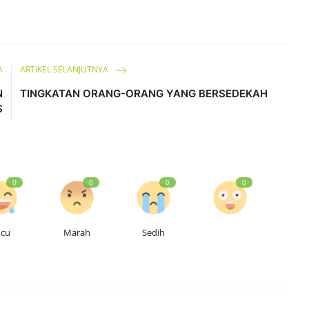
A
ARTIKEL SELANJUTNYA
N
TINGKATAN ORANG-ORANG YANG BERSEDEKAH
S
0
0
0
0
ucu
Marah
Sedih