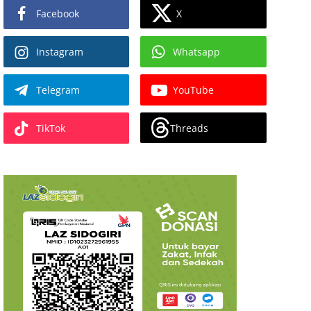
X
Facebook
Instagram
Whatsapp
Telegram
YouTube
Threads
TikTok