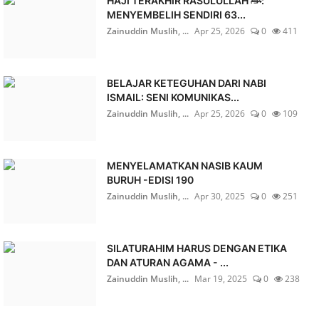
HAJI TERAKHIR RASULULLAH ﷺ:
MENYEMBELIH SENDIRI 63...
Zainuddin Muslih, ...
Apr 25, 2026
0
411
BELAJAR KETEGUHAN DARI NABI
ISMAIL: SENI KOMUNIKAS...
Zainuddin Muslih, ...
Apr 25, 2026
0
109
MENYELAMATKAN NASIB KAUM
BURUH -EDISI 190
Zainuddin Muslih, ...
Apr 30, 2025
0
251
SILATURAHIM HARUS DENGAN ETIKA
DAN ATURAN AGAMA - ...
Zainuddin Muslih, ...
Mar 19, 2025
0
238