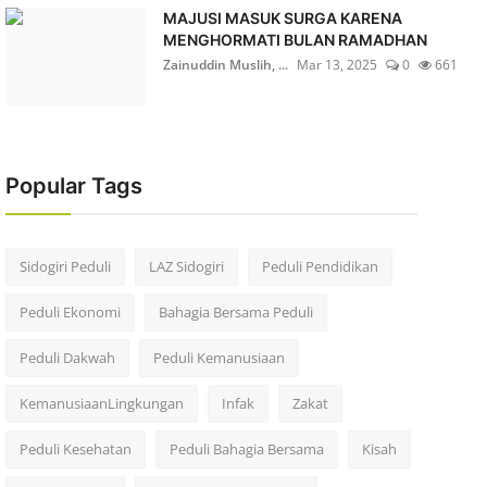
MAJUSI MASUK SURGA KARENA
MENGHORMATI BULAN RAMADHAN
Zainuddin Muslih, ...
Mar 13, 2025
0
661
Popular Tags
Sidogiri Peduli
LAZ Sidogiri
Peduli Pendidikan
Peduli Ekonomi
Bahagia Bersama Peduli
Peduli Dakwah
Peduli Kemanusiaan
KemanusiaanLingkungan
Infak
Zakat
Peduli Kesehatan
Peduli Bahagia Bersama
Kisah