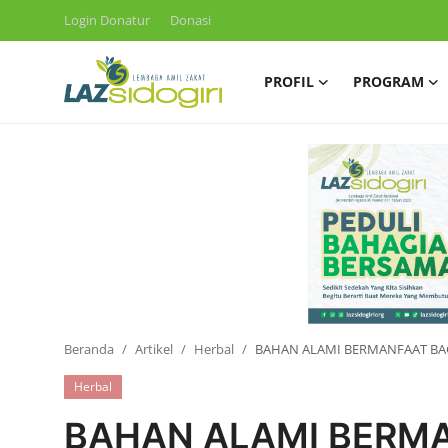
Login Donatur
Donasi
PROFIL
PROGRAM
Masuk
Daftar
Profil
Program
Layanan
Liputan
Artikel
Beranda
Artikel
Herbal
BAHAN ALAMI BERMANFAAT BAG
Konsultasi ZIS
Herbal
BAHAN ALAMI BERMA
Publikasi