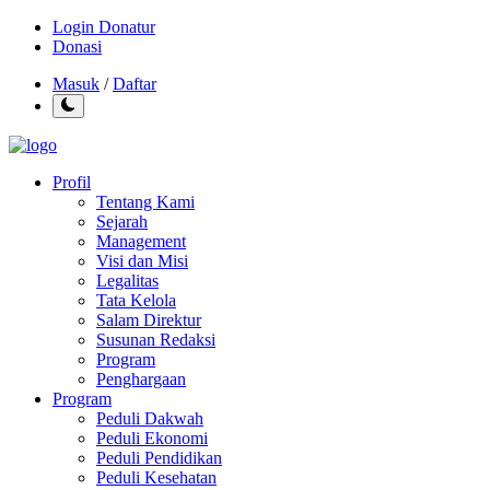
Login Donatur
Donasi
Masuk
/
Daftar
Profil
Tentang Kami
Sejarah
Management
Visi dan Misi
Legalitas
Tata Kelola
Salam Direktur
Susunan Redaksi
Program
Penghargaan
Program
Peduli Dakwah
Peduli Ekonomi
Peduli Pendidikan
Peduli Kesehatan