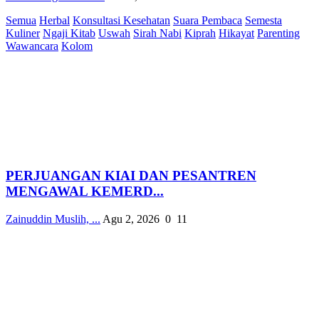
Semua
Herbal
Konsultasi Kesehatan
Suara Pembaca
Semesta
Kuliner
Ngaji Kitab
Uswah
Sirah Nabi
Kiprah
Hikayat
Parenting
Wawancara
Kolom
PERJUANGAN KIAI DAN PESANTREN
MENGAWAL KEMERD...
Zainuddin Muslih, ...
Agu 2, 2026
0
11