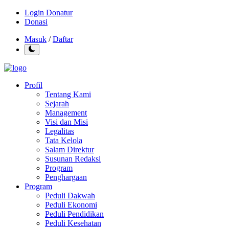
Login Donatur
Donasi
Masuk
/
Daftar
Profil
Tentang Kami
Sejarah
Management
Visi dan Misi
Legalitas
Tata Kelola
Salam Direktur
Susunan Redaksi
Program
Penghargaan
Program
Peduli Dakwah
Peduli Ekonomi
Peduli Pendidikan
Peduli Kesehatan