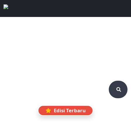
E-Majalah Peduli
Media inspirasi dan laporan program dari
Lembaga Amil Zakat (LAZ) Sidogiri. Nikmati
pengalaman membaca majalah fisik secara
interaktif langsung dari gawai Anda.
Edisi Terbaru
MAULID NABI ﷺ DAN SEMANGAT MENGISI
KEMERDEKAAN