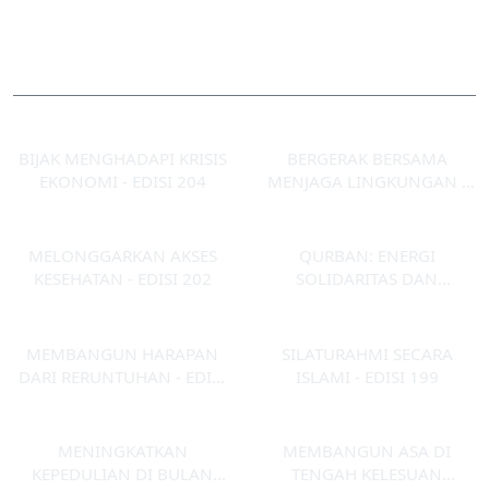
Edisi Lainnya
BIJAK MENGHADAPI KRISIS
BERGERAK BERSAMA
EKONOMI - EDISI 204
MENJAGA LINGKUNGAN -
EDISI 203
MELONGGARKAN AKSES
QURBAN: ENERGI
KESEHATAN - EDISI 202
SOLIDARITAS DAN
KEADILAN SOSIAL - EDISI
201
MEMBANGUN HARAPAN
SILATURAHMI SECARA
DARI RERUNTUHAN - EDISI
ISLAMI - EDISI 199
200
MENINGKATKAN
MEMBANGUN ASA DI
KEPEDULIAN DI BULAN
TENGAH KELESUAN