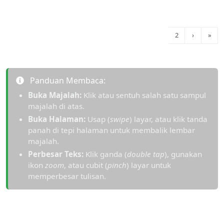
RAMADAN - EDISI 198
EKONOMI - EDISI 197
1
2
›
»
Panduan Membaca:
Buka Majalah:
Klik atau sentuh salah satu sampul
majalah di atas.
Buka Halaman:
Usap (
swipe
) layar, atau klik tanda
panah di tepi halaman untuk membalik lembar
majalah.
Perbesar Teks:
Klik ganda (
double tap
), gunakan
ikon
zoom
, atau cubit (
pinch
) layar untuk
memperbesar tulisan.
Bagikan