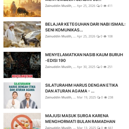
Zainuddin Muslih, ...
Apr 25, 2026
0
411
BELAJAR KETEGUHAN DARI NABI ISMAIL:
SENI KOMUNIKAS...
Zainuddin Muslih, ...
Apr 25, 2026
0
108
MENYELAMATKAN NASIB KAUM BURUH
-EDISI 190
Zainuddin Muslih, ...
Apr 30, 2025
0
251
SILATURAHIM HARUS DENGAN ETIKA
DAN ATURAN AGAMA - ...
Zainuddin Muslih, ...
Mar 19, 2025
0
238
MAJUSI MASUK SURGA KARENA
MENGHORMATI BULAN RAMADHAN
Zainuddin Muslih, ...
Mar 13, 2025
0
661