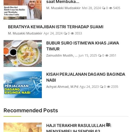
saat Membuka...
M. Muzakki Mudzakkir
Mei 28, 2024
0
5405
BERATNYA KEWAJIBAN ISTRI TERHADAP SUAMI
M. Muzakki Mudzakkir
Apr 24, 2024
0
3553
BUBUR SURO ISTIMEWA KHAS JAWA
TIMUR
Zainuddin Muslih, ...
Jun 15, 2025
0
2851
KISAH PERJALANAN DAGANG BAGINDA
NABI
Achyat Ahmad, M.Pd
Agu 24, 2023
0
2335
Recommended Posts
HAJI TERAKHIR RASULULLAH ﷺ:
MENYEMBELIH SENDIRI 63...