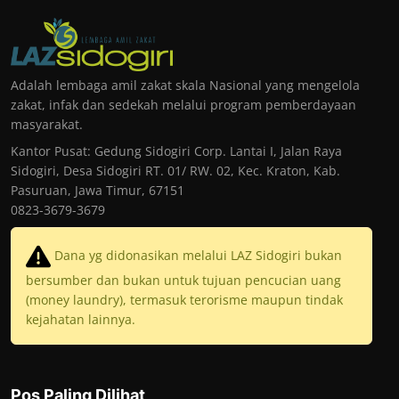
Adalah lembaga amil zakat skala Nasional yang mengelola
zakat, infak dan sedekah melalui program pemberdayaan
masyarakat.
Kantor Pusat: Gedung Sidogiri Corp. Lantai I, Jalan Raya
Sidogiri, Desa Sidogiri RT. 01/ RW. 02, Kec. Kraton, Kab.
Pasuruan, Jawa Timur, 67151
0823-3679-3679
Dana yg didonasikan melalui LAZ Sidogiri bukan
bersumber dan bukan untuk tujuan pencucian uang
(money laundry), termasuk terorisme maupun tindak
kejahatan lainnya.
Pos Paling Dilihat