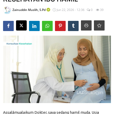
Edukasi ZIS
Zainuddin Muslih, S.Pd
Jun 22, 2026 - 12:36
0
39
Contact
Majalah
Gallery
Donasi
Assalâmualaikum
Dokter, saya sedang hamil muda. Usia