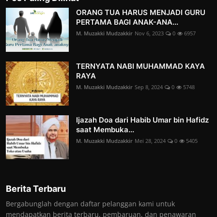
ORANG TUA HARUS MENJADI GURU
PERTAMA BAGI ANAK-ANA...
M. Muzakki Mudzakkir
Nov 6, 2023
0
6957
TERNYATA NABI MUHAMMAD KAYA
RAYA
M. Muzakki Mudzakkir
Sep 8, 2024
0
5748
Ijazah Doa dari Habib Umar bin Hafidz
saat Membuka...
M. Muzakki Mudzakkir
Mei 28, 2024
0
5405
Berita Terbaru
Bergabunglah dengan daftar pelanggan kami untuk
mendapatkan berita terbaru, pembaruan, dan penawaran