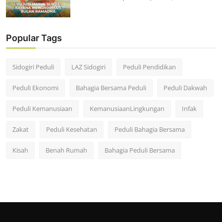
Popular Tags
Sidogiri Peduli
LAZ Sidogiri
Peduli Pendidikan
Peduli Ekonomi
Bahagia Bersama Peduli
Peduli Dakwah
Peduli Kemanusiaan
KemanusiaanLingkungan
Infak
Zakat
Peduli Kesehatan
Peduli Bahagia Bersama
Kisah
Benah Rumah
Bahagia Peduli Bersama