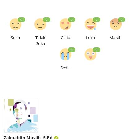
0
0
0
0
0
Suka
Tidak
Cinta
Lucu
Marah
Suka
0
0
Sedih
Zainuddin Muslih, S.Pd