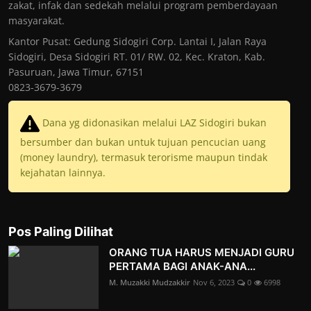
zakat, infak dan sedekah melalui program pemberdayaan
masyarakat.
Kantor Pusat: Gedung Sidogiri Corp. Lantai I, Jalan Raya
Sidogiri, Desa Sidogiri RT. 01/ RW. 02, Kec. Kraton, Kab.
Pasuruan, Jawa Timur, 67151
0823-3679-3679
Dana yg didonasikan melalui LAZ Sidogiri bukan
bersumber dan bukan untuk tujuan pencucian uang
(money laundry), termasuk terorisme maupun tindak
kejahatan lainnya.
Pos Paling Dilihat
ORANG TUA HARUS MENJADI GURU
PERTAMA BAGI ANAK-ANA...
M. Muzakki Mudzakkir
Nov 6, 2023
0
6998