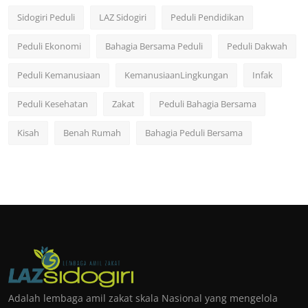
Sidogiri Peduli
LAZ Sidogiri
Peduli Pendidikan
Peduli Ekonomi
Bahagia Bersama Peduli
Peduli Dakwah
Peduli Kemanusiaan
KemanusiaanLingkungan
Infak
Peduli Kesehatan
Zakat
Peduli Bahagia Bersama
Kisah
Benah Rumah
Bahagia Peduli Bersama
Adalah lembaga amil zakat skala Nasional yang mengelola