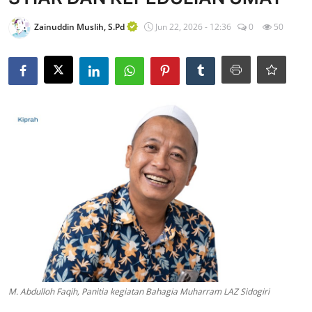
Edukasi ZIS
Zainuddin Muslih, S.Pd
Jun 22, 2026 - 12:36
0
50
Contact
Majalah
Gallery
Donasi
M. Abdulloh Faqih, Panitia kegiatan Bahagia Muharram LAZ Sidogiri