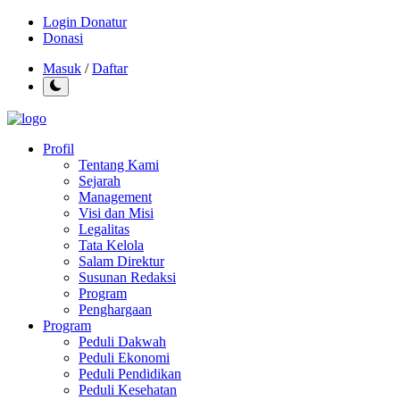
Login Donatur
Donasi
Masuk
/
Daftar
Profil
Tentang Kami
Sejarah
Management
Visi dan Misi
Legalitas
Tata Kelola
Salam Direktur
Susunan Redaksi
Program
Penghargaan
Program
Peduli Dakwah
Peduli Ekonomi
Peduli Pendidikan
Peduli Kesehatan