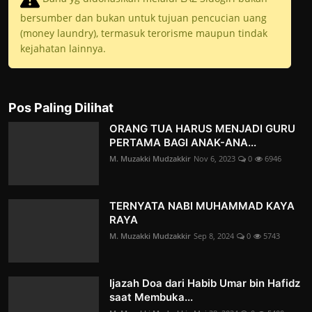
bersumber dan bukan untuk tujuan pencucian uang
(money laundry), termasuk terorisme maupun tindak
kejahatan lainnya.
Pos Paling Dilihat
ORANG TUA HARUS MENJADI GURU
PERTAMA BAGI ANAK-ANA...
M. Muzakki Mudzakkir
Nov 6, 2023
0
6946
TERNYATA NABI MUHAMMAD KAYA
RAYA
M. Muzakki Mudzakkir
Sep 8, 2024
0
5743
Ijazah Doa dari Habib Umar bin Hafidz
saat Membuka...