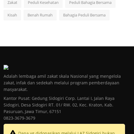
Zakat
Peduli Kesehatan
Peduli Bahagia Bersama
Kisah
Benah Rumah
Bahagia Peduli Bersama
Adalah lembaga amil zakat skala Nasional yang mengelola
zakat, infak dan sedekah melalui program pemberdayaan
masyarakat.
Kantor Pusat: Gedung Sidogiri Corp. Lantai I, Jalan Raya
Sidogiri, Desa Sidogiri RT. 01/ RW. 02, Kec. Kraton, Kab.
Pasuruan, Jawa Timur, 67151
0823-3679-3679
Dana yg didonasikan melalui LAZ Sidogiri bukan