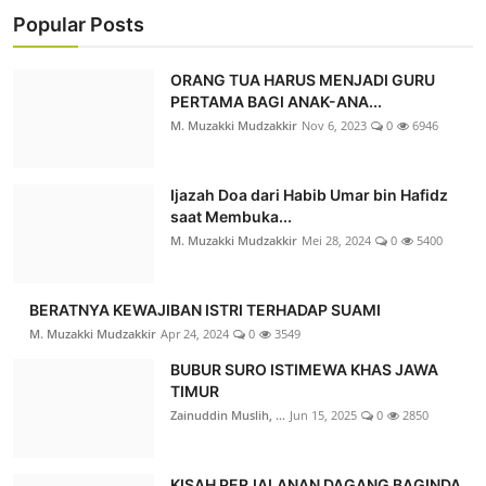
Popular Posts
ORANG TUA HARUS MENJADI GURU
PERTAMA BAGI ANAK-ANA...
M. Muzakki Mudzakkir
Nov 6, 2023
0
6946
Ijazah Doa dari Habib Umar bin Hafidz
saat Membuka...
M. Muzakki Mudzakkir
Mei 28, 2024
0
5400
BERATNYA KEWAJIBAN ISTRI TERHADAP SUAMI
M. Muzakki Mudzakkir
Apr 24, 2024
0
3549
BUBUR SURO ISTIMEWA KHAS JAWA
TIMUR
Zainuddin Muslih, ...
Jun 15, 2025
0
2850
KISAH PERJALANAN DAGANG BAGINDA