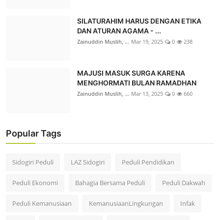
SILATURAHIM HARUS DENGAN ETIKA
DAN ATURAN AGAMA - ...
Zainuddin Muslih, ...
Mar 19, 2025
0
238
MAJUSI MASUK SURGA KARENA
MENGHORMATI BULAN RAMADHAN
Zainuddin Muslih, ...
Mar 13, 2025
0
660
Popular Tags
Sidogiri Peduli
LAZ Sidogiri
Peduli Pendidikan
Peduli Ekonomi
Bahagia Bersama Peduli
Peduli Dakwah
Peduli Kemanusiaan
KemanusiaanLingkungan
Infak