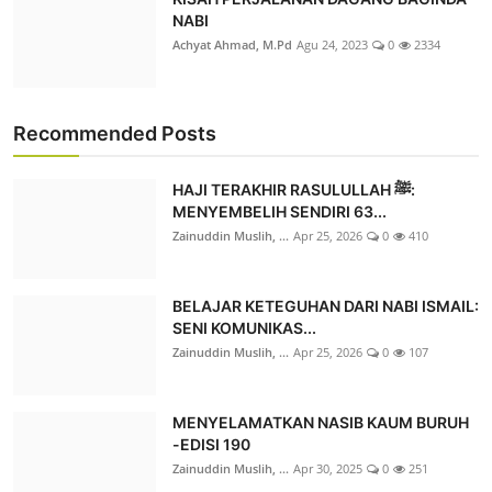
NABI
Achyat Ahmad, M.Pd
Agu 24, 2023
0
2334
Recommended Posts
HAJI TERAKHIR RASULULLAH ﷺ:
MENYEMBELIH SENDIRI 63...
Zainuddin Muslih, ...
Apr 25, 2026
0
410
BELAJAR KETEGUHAN DARI NABI ISMAIL:
SENI KOMUNIKAS...
Zainuddin Muslih, ...
Apr 25, 2026
0
107
MENYELAMATKAN NASIB KAUM BURUH
-EDISI 190
Zainuddin Muslih, ...
Apr 30, 2025
0
251