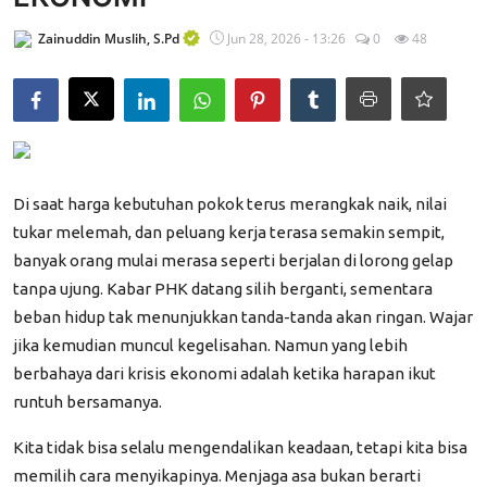
Edukasi ZIS
Zainuddin Muslih, S.Pd
Jun 28, 2026 - 13:26
0
48
Contact
Majalah
Gallery
Di saat harga kebutuhan pokok terus merangkak naik, nilai
Donasi
tukar melemah, dan peluang kerja terasa semakin sempit,
banyak orang mulai merasa seperti berjalan di lorong gelap
tanpa ujung. Kabar PHK datang silih berganti, sementara
beban hidup tak menunjukkan tanda-tanda akan ringan. Wajar
jika kemudian muncul kegelisahan. Namun yang lebih
berbahaya dari krisis ekonomi adalah ketika harapan ikut
runtuh bersamanya.
Kita tidak bisa selalu mengendalikan keadaan, tetapi kita bisa
memilih cara menyikapinya. Menjaga asa bukan berarti