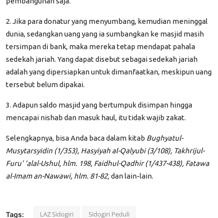
pembangunan saja.
2. Jika para donatur yang menyumbang, kemudian meninggal
dunia, sedangkan uang yang ia sumbangkan ke masjid masih
tersimpan di bank, maka mereka tetap mendapat pahala
sedekah jariah. Yang dapat disebut sebagai sedekah jariah
adalah yang dipersiapkan untuk dimanfaatkan, meskipun uang
tersebut belum dipakai.
3. Adapun saldo masjid yang bertumpuk disimpan hingga
mencapai nishab dan masuk haul, itu tidak wajib zakat.
Selengkapnya, bisa Anda baca dalam kitab
Bughyatul-
Musytarsyidin (1/353), Hasyiyah al-Qalyubi (3/108), Takhrijul-
Furu’ ‘alal-Ushul, hlm. 198, Faidhul-Qadhir (1/437-438), Fatawa
al-Imam an-Nawawi, hlm. 81-82,
dan lain-lain.
LAZ Sidogiri
Sidogiri Peduli
Tags: