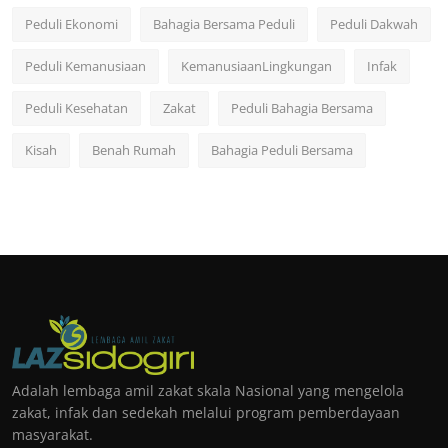
Peduli Ekonomi
Bahagia Bersama Peduli
Peduli Dakwah
Peduli Kemanusiaan
KemanusiaanLingkungan
Infak
Peduli Kesehatan
Zakat
Peduli Bahagia Bersama
Kisah
Benah Rumah
Bahagia Peduli Bersama
Adalah lembaga amil zakat skala Nasional yang mengelola
zakat, infak dan sedekah melalui program pemberdayaan
masyarakat.