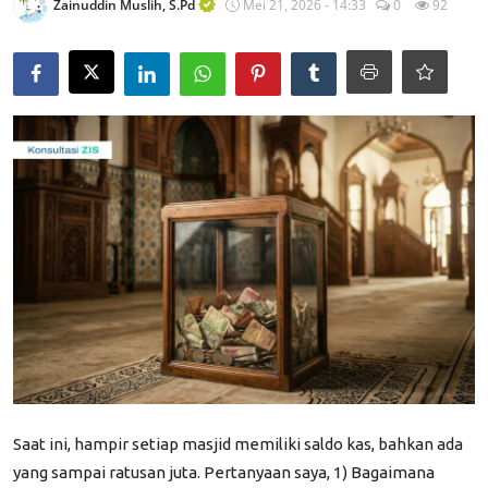
Zainuddin Muslih, S.Pd
Mei 21, 2026 - 14:33
0
92
Edukasi ZIS
Contact
Majalah
Gallery
Donasi
Saat ini, hampir setiap masjid memiliki saldo kas, bahkan ada
yang sampai ratusan juta. Pertanyaan saya, 1) Bagaimana