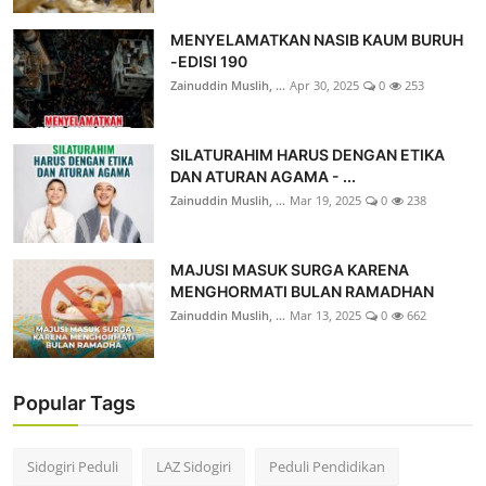
MENYELAMATKAN NASIB KAUM BURUH
-EDISI 190
Zainuddin Muslih, ...
Apr 30, 2025
0
253
SILATURAHIM HARUS DENGAN ETIKA
DAN ATURAN AGAMA - ...
Zainuddin Muslih, ...
Mar 19, 2025
0
238
MAJUSI MASUK SURGA KARENA
MENGHORMATI BULAN RAMADHAN
Zainuddin Muslih, ...
Mar 13, 2025
0
662
Popular Tags
Sidogiri Peduli
LAZ Sidogiri
Peduli Pendidikan