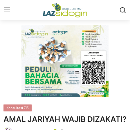
Masuk
Daftar
Profil
Program
Layanan
Liputan
Artikel
Konsultasi ZIS
Konsultasi ZIS
AMAL JARIYAH WAJIB DIZAKATI?
Publikasi