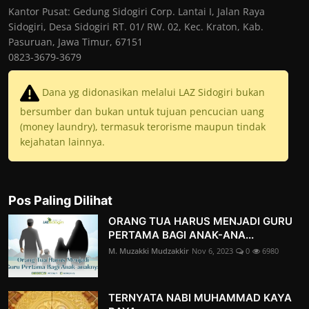
Kantor Pusat: Gedung Sidogiri Corp. Lantai I, Jalan Raya
Sidogiri, Desa Sidogiri RT. 01/ RW. 02, Kec. Kraton, Kab.
Pasuruan, Jawa Timur, 67151
0823-3679-3679
Dana yg didonasikan melalui LAZ Sidogiri bukan
bersumber dan bukan untuk tujuan pencucian uang
(money laundry), termasuk terorisme maupun tindak
kejahatan lainnya.
Pos Paling Dilihat
ORANG TUA HARUS MENJADI GURU
PERTAMA BAGI ANAK-ANA...
M. Muzakki Mudzakkir
Nov 6, 2023
0
6980
TERNYATA NABI MUHAMMAD KAYA