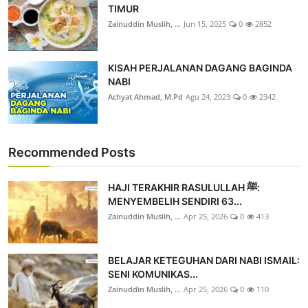
TIMUR
Zainuddin Muslih, ...
Jun 15, 2025
0
2852
KISAH PERJALANAN DAGANG BAGINDA
NABI
Achyat Ahmad, M.Pd
Agu 24, 2023
0
2342
Recommended Posts
HAJI TERAKHIR RASULULLAH ﷺ:
MENYEMBELIH SENDIRI 63...
Zainuddin Muslih, ...
Apr 25, 2026
0
413
BELAJAR KETEGUHAN DARI NABI ISMAIL:
SENI KOMUNIKAS...
Zainuddin Muslih, ...
Apr 25, 2026
0
110