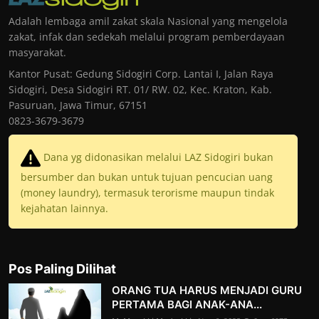
Adalah lembaga amil zakat skala Nasional yang mengelola
zakat, infak dan sedekah melalui program pemberdayaan
masyarakat.
Kantor Pusat: Gedung Sidogiri Corp. Lantai I, Jalan Raya
Sidogiri, Desa Sidogiri RT. 01/ RW. 02, Kec. Kraton, Kab.
Pasuruan, Jawa Timur, 67151
0823-3679-3679
Dana yg didonasikan melalui LAZ Sidogiri bukan
bersumber dan bukan untuk tujuan pencucian uang
(money laundry), termasuk terorisme maupun tindak
kejahatan lainnya.
Pos Paling Dilihat
ORANG TUA HARUS MENJADI GURU
PERTAMA BAGI ANAK-ANA...