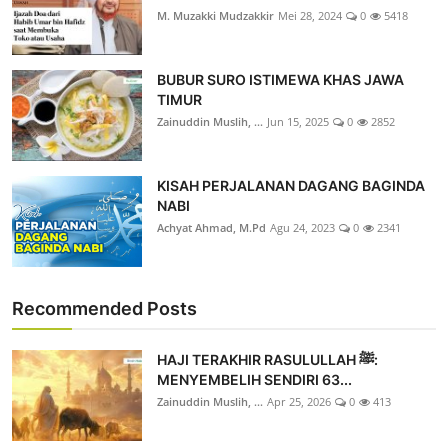
M. Muzakki Mudzakkir
Mei 28, 2024
0
5418
BUBUR SURO ISTIMEWA KHAS JAWA
TIMUR
Zainuddin Muslih, ...
Jun 15, 2025
0
2852
KISAH PERJALANAN DAGANG BAGINDA
NABI
Achyat Ahmad, M.Pd
Agu 24, 2023
0
2341
Recommended Posts
HAJI TERAKHIR RASULULLAH ﷺ:
MENYEMBELIH SENDIRI 63...
Zainuddin Muslih, ...
Apr 25, 2026
0
413