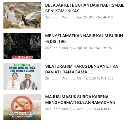
BELAJAR KETEGUHAN DARI NABI ISMAIL:
SENI KOMUNIKAS...
Zainuddin Muslih, ...
Apr 25, 2026
0
110
MENYELAMATKAN NASIB KAUM BURUH
-EDISI 190
Zainuddin Muslih, ...
Apr 30, 2025
0
252
SILATURAHIM HARUS DENGAN ETIKA
DAN ATURAN AGAMA - ...
Zainuddin Muslih, ...
Mar 19, 2025
0
238
MAJUSI MASUK SURGA KARENA
MENGHORMATI BULAN RAMADHAN
Zainuddin Muslih, ...
Mar 13, 2025
0
662