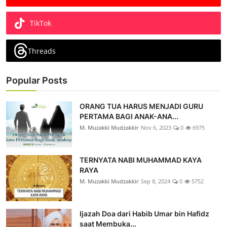
TikTok
Threads
Popular Posts
ORANG TUA HARUS MENJADI GURU
PERTAMA BAGI ANAK-ANA...
M. Muzakki Mudzakkir
Nov 6, 2023
0
6975
TERNYATA NABI MUHAMMAD KAYA
RAYA
M. Muzakki Mudzakkir
Sep 8, 2024
0
5752
Ijazah Doa dari Habib Umar bin Hafidz
saat Membuka...