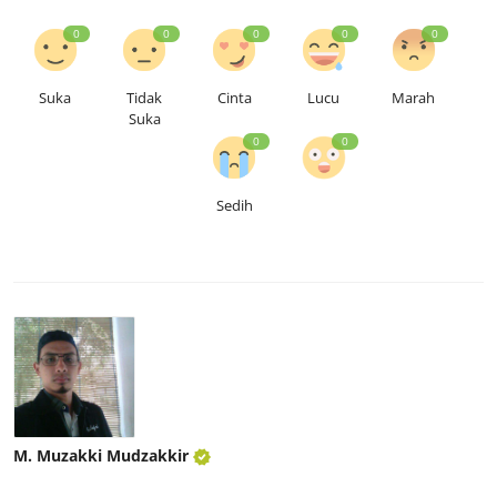
0
0
0
0
0
Suka
Tidak
Cinta
Lucu
Marah
Suka
0
0
Sedih
M. Muzakki Mudzakkir