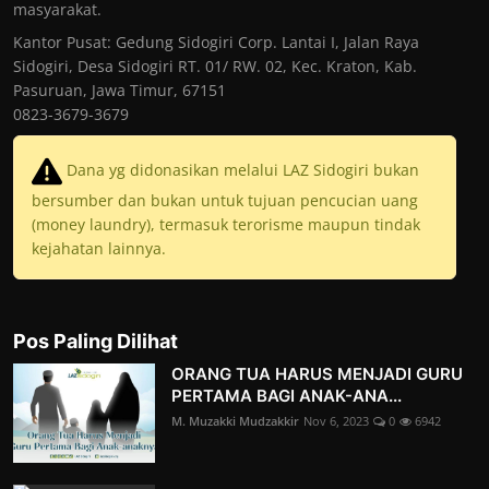
masyarakat.
Kantor Pusat: Gedung Sidogiri Corp. Lantai I, Jalan Raya
Sidogiri, Desa Sidogiri RT. 01/ RW. 02, Kec. Kraton, Kab.
Pasuruan, Jawa Timur, 67151
0823-3679-3679
Dana yg didonasikan melalui LAZ Sidogiri bukan
bersumber dan bukan untuk tujuan pencucian uang
(money laundry), termasuk terorisme maupun tindak
kejahatan lainnya.
Pos Paling Dilihat
ORANG TUA HARUS MENJADI GURU
PERTAMA BAGI ANAK-ANA...
M. Muzakki Mudzakkir
Nov 6, 2023
0
6942