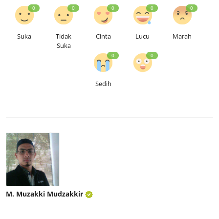
0
0
0
0
0
Suka
Tidak
Cinta
Lucu
Marah
Suka
0
0
Sedih
M. Muzakki Mudzakkir