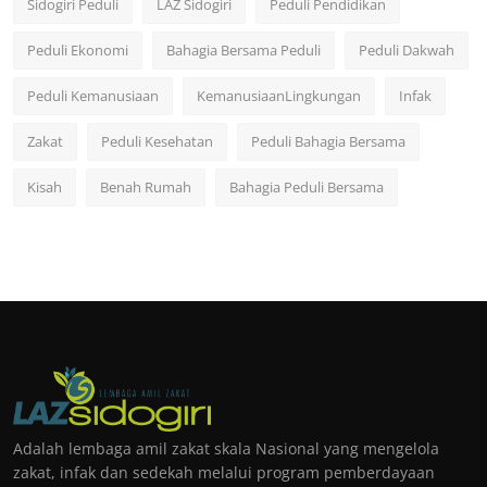
Sidogiri Peduli
LAZ Sidogiri
Peduli Pendidikan
Peduli Ekonomi
Bahagia Bersama Peduli
Peduli Dakwah
Peduli Kemanusiaan
KemanusiaanLingkungan
Infak
Zakat
Peduli Kesehatan
Peduli Bahagia Bersama
Kisah
Benah Rumah
Bahagia Peduli Bersama
Adalah lembaga amil zakat skala Nasional yang mengelola
zakat, infak dan sedekah melalui program pemberdayaan