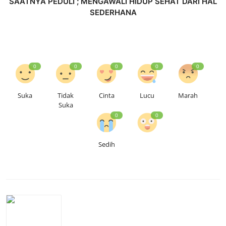
SAATNYA PEDULI ; MENGAWALI HIDUP SEHAT DARI HAL
SEDERHANA
0
0
0
0
0
Suka
Tidak
Cinta
Lucu
Marah
Suka
0
0
Sedih