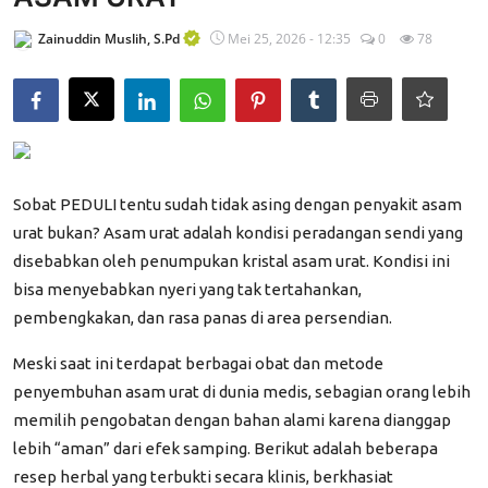
Edukasi ZIS
Zainuddin Muslih, S.Pd
Mei 25, 2026 - 12:35
0
78
Contact
Majalah
Gallery
Sobat PEDULI tentu sudah tidak asing dengan penyakit asam
Donasi
urat bukan? Asam urat adalah kondisi peradangan sendi yang
disebabkan oleh penumpukan kristal asam urat. Kondisi ini
bisa menyebabkan nyeri yang tak tertahankan,
pembengkakan, dan rasa panas di area persendian.
Meski saat ini terdapat berbagai obat dan metode
penyembuhan asam urat di dunia medis, sebagian orang lebih
memilih pengobatan dengan bahan alami karena dianggap
lebih “aman” dari efek samping. Berikut adalah beberapa
resep herbal yang terbukti secara klinis, berkhasiat