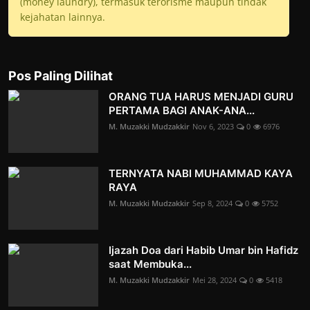
(money laundry), termasuk terorisme maupun tindak
kejahatan lainnya.
Pos Paling Dilihat
ORANG TUA HARUS MENJADI GURU
PERTAMA BAGI ANAK-ANA...
M. Muzakki Mudzakkir
Nov 6, 2023
0
6976
TERNYATA NABI MUHAMMAD KAYA
RAYA
M. Muzakki Mudzakkir
Sep 8, 2024
0
5752
Ijazah Doa dari Habib Umar bin Hafidz
saat Membuka...
M. Muzakki Mudzakkir
Mei 28, 2024
0
5418