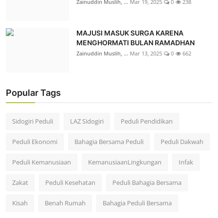
Zainuddin Muslih, ...
Mar 19, 2025
0
238
MAJUSI MASUK SURGA KARENA
MENGHORMATI BULAN RAMADHAN
Zainuddin Muslih, ...
Mar 13, 2025
0
662
Popular Tags
Sidogiri Peduli
LAZ Sidogiri
Peduli Pendidikan
Peduli Ekonomi
Bahagia Bersama Peduli
Peduli Dakwah
Peduli Kemanusiaan
KemanusiaanLingkungan
Infak
Zakat
Peduli Kesehatan
Peduli Bahagia Bersama
Kisah
Benah Rumah
Bahagia Peduli Bersama