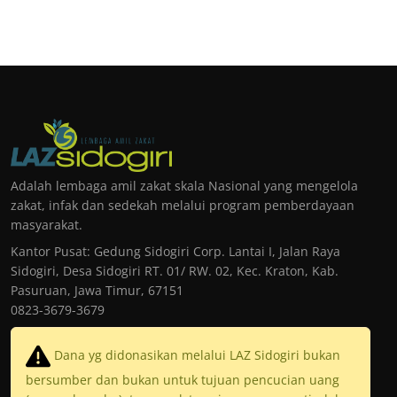
Adalah lembaga amil zakat skala Nasional yang mengelola
zakat, infak dan sedekah melalui program pemberdayaan
masyarakat.
Kantor Pusat: Gedung Sidogiri Corp. Lantai I, Jalan Raya
Sidogiri, Desa Sidogiri RT. 01/ RW. 02, Kec. Kraton, Kab.
Pasuruan, Jawa Timur, 67151
0823-3679-3679
Dana yg didonasikan melalui LAZ Sidogiri bukan
bersumber dan bukan untuk tujuan pencucian uang