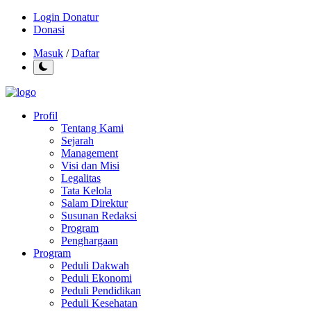
Login Donatur
Donasi
Masuk
/
Daftar
Profil
Tentang Kami
Sejarah
Management
Visi dan Misi
Legalitas
Tata Kelola
Salam Direktur
Susunan Redaksi
Program
Penghargaan
Program
Peduli Dakwah
Peduli Ekonomi
Peduli Pendidikan
Peduli Kesehatan