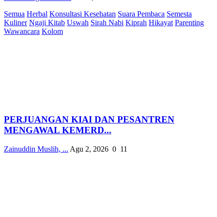
Semua
Herbal
Konsultasi Kesehatan
Suara Pembaca
Semesta
Kuliner
Ngaji Kitab
Uswah
Sirah Nabi
Kiprah
Hikayat
Parenting
Wawancara
Kolom
PERJUANGAN KIAI DAN PESANTREN
MENGAWAL KEMERD...
Zainuddin Muslih, ...
Agu 2, 2026
0
11