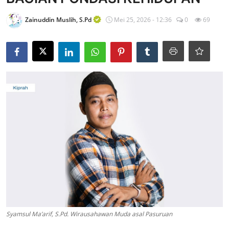
Edukasi ZIS
Zainuddin Muslih, S.Pd
Mei 25, 2026 - 12:36
0
69
Contact
Majalah
Gallery
Donasi
Syamsul Ma’arif, S.Pd. Wirausahawan Muda asal Pasuruan