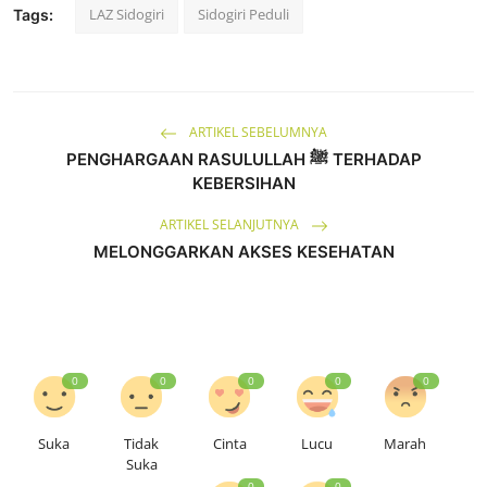
LAZ Sidogiri
Sidogiri Peduli
Tags:
ARTIKEL SEBELUMNYA
PENGHARGAAN RASULULLAH ﷺ TERHADAP
KEBERSIHAN
ARTIKEL SELANJUTNYA
MELONGGARKAN AKSES KESEHATAN
0
0
0
0
0
Suka
Tidak
Cinta
Lucu
Marah
Suka
0
0