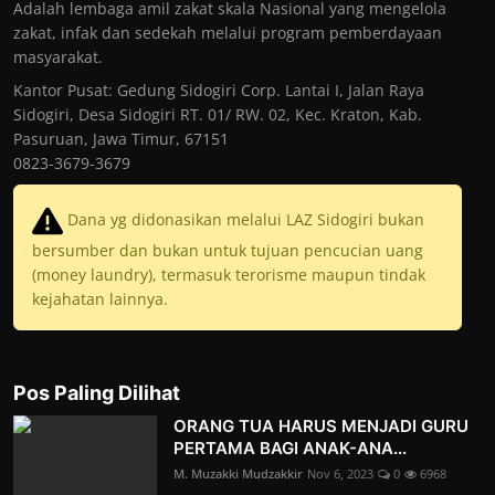
Adalah lembaga amil zakat skala Nasional yang mengelola
zakat, infak dan sedekah melalui program pemberdayaan
masyarakat.
Kantor Pusat: Gedung Sidogiri Corp. Lantai I, Jalan Raya
Sidogiri, Desa Sidogiri RT. 01/ RW. 02, Kec. Kraton, Kab.
Pasuruan, Jawa Timur, 67151
0823-3679-3679
Dana yg didonasikan melalui LAZ Sidogiri bukan
bersumber dan bukan untuk tujuan pencucian uang
(money laundry), termasuk terorisme maupun tindak
kejahatan lainnya.
Pos Paling Dilihat
ORANG TUA HARUS MENJADI GURU
PERTAMA BAGI ANAK-ANA...
M. Muzakki Mudzakkir
Nov 6, 2023
0
6968