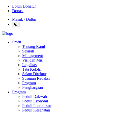
Login Donatur
Donasi
Masuk
/
Daftar
Profil
Tentang Kami
Sejarah
Management
Visi dan Misi
Legalitas
Tata Kelola
Salam Direktur
Susunan Redaksi
Program
Penghargaan
Program
Peduli Dakwah
Peduli Ekonomi
Peduli Pendidikan
Peduli Kesehatan