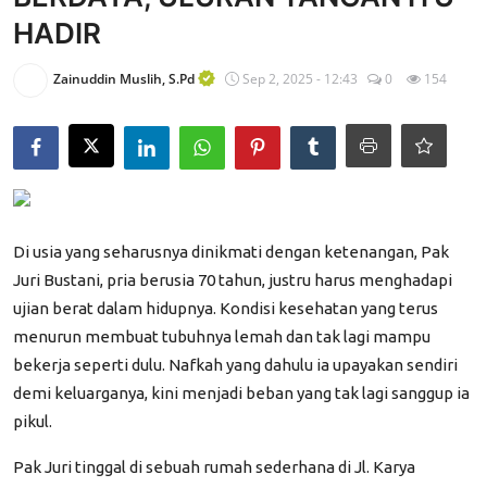
HADIR
Edukasi ZIS
Contact
Zainuddin Muslih, S.Pd
Sep 2, 2025 - 12:43
0
154
Majalah
Gallery
Donasi
Di usia yang seharusnya dinikmati dengan ketenangan, Pak
Juri Bustani, pria berusia 70 tahun, justru harus menghadapi
ujian berat dalam hidupnya. Kondisi kesehatan yang terus
menurun membuat tubuhnya lemah dan tak lagi mampu
bekerja seperti dulu. Nafkah yang dahulu ia upayakan sendiri
demi keluarganya, kini menjadi beban yang tak lagi sanggup ia
pikul.
Pak Juri tinggal di sebuah rumah sederhana di Jl. Karya