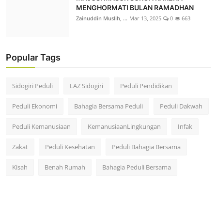
MENGHORMATI BULAN RAMADHAN
Zainuddin Muslih, ...
Mar 13, 2025
0
663
Popular Tags
Sidogiri Peduli
LAZ Sidogiri
Peduli Pendidikan
Peduli Ekonomi
Bahagia Bersama Peduli
Peduli Dakwah
Peduli Kemanusiaan
KemanusiaanLingkungan
Infak
Zakat
Peduli Kesehatan
Peduli Bahagia Bersama
Kisah
Benah Rumah
Bahagia Peduli Bersama