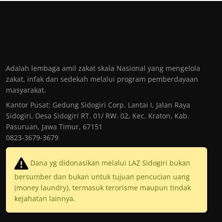
Adalah lembaga amil zakat skala Nasional yang mengelola
zakat, infak dan sedekah melalui program pemberdayaan
masyarakat.
Kantor Pusat: Gedung Sidogiri Corp. Lantai I, Jalan Raya
Sidogiri, Desa Sidogiri RT. 01/ RW. 02, Kec. Kraton, Kab.
Pasuruan, Jawa Timur, 67151
0823-3679-3679
Dana yg didonasikan melalui LAZ Sidogiri bukan
bersumber dan bukan untuk tujuan pencucian uang
(money laundry), termasuk terorisme maupun tindak
kejahatan lainnya.