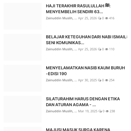
HAJI TERAKHIR RASULULLAH ﷺ:
MENYEMBELIH SENDIRI 63...
Zainuddin Muslih, ...
Apr 25, 2026
0
416
BELAJAR KETEGUHAN DARI NABI ISMAIL:
SENI KOMUNIKAS...
Zainuddin Muslih, ...
Apr 25, 2026
0
110
MENYELAMATKAN NASIB KAUM BURUH
-EDISI 190
Zainuddin Muslih, ...
Apr 30, 2025
0
254
SILATURAHIM HARUS DENGAN ETIKA
DAN ATURAN AGAMA - ...
Zainuddin Muslih, ...
Mar 19, 2025
0
238
MAJUSI MASUK SURGA KARENA