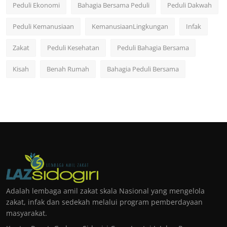
Peduli Ekonomi
Bahagia Bersama Peduli
Peduli Dakwah
Peduli Kemanusiaan
KemanusiaanLingkungan
Infak
Zakat
Peduli Kesehatan
Peduli Bahagia Bersama
Kisah
Benah Rumah
Bahagia Peduli Bersama
Adalah lembaga amil zakat skala Nasional yang mengelola
zakat, infak dan sedekah melalui program pemberdayaan
masyarakat.