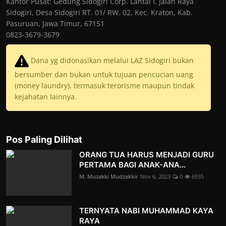
Kantor Pusat: Gedung Sidogiri Corp. Lantai I, Jalan Raya
Sidogiri, Desa Sidogiri RT. 01/ RW. 02, Kec. Kraton, Kab.
Pasuruan, Jawa Timur, 67151
0823-3679-3679
Dana yg didonasikan melalui LAZ Sidogiri bukan
bersumber dan bukan untuk tujuan pencucian uang
(money laundry), termasuk terorisme maupun tindak
kejahatan lainnya.
Pos Paling Dilihat
ORANG TUA HARUS MENJADI GURU
PERTAMA BAGI ANAK-ANA...
M. Muzakki Mudzakkir
Nov 6, 2023
0
6935
TERNYATA NABI MUHAMMAD KAYA
RAYA