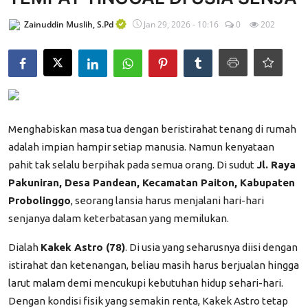
Edukasi ZIS
Zainuddin Muslih, S.Pd
Jan 29, 2026 - 10:16
0
202
Contact
Majalah
Gallery
Menghabiskan masa tua dengan beristirahat tenang di rumah
Donasi
adalah impian hampir setiap manusia. Namun kenyataan
pahit tak selalu berpihak pada semua orang. Di sudut
Jl. Raya
Pakuniran, Desa Pandean, Kecamatan Paiton, Kabupaten
Probolinggo
, seorang lansia harus menjalani hari-hari
senjanya dalam keterbatasan yang memilukan.
Dialah
Kakek Astro (78)
. Di usia yang seharusnya diisi dengan
istirahat dan ketenangan, beliau masih harus berjualan hingga
larut malam demi mencukupi kebutuhan hidup sehari-hari.
Dengan kondisi fisik yang semakin renta, Kakek Astro tetap