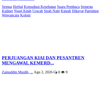
Semua
Herbal
Konsultasi Kesehatan
Suara Pembaca
Semesta
Kuliner
Ngaji Kitab
Uswah
Sirah Nabi
Kiprah
Hikayat
Parenting
Wawancara
Kolom
PERJUANGAN KIAI DAN PESANTREN
MENGAWAL KEMERD...
Zainuddin Muslih, ...
Agu 2, 2026
0
9