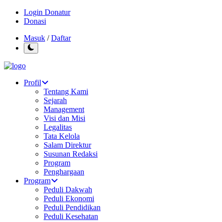
Login Donatur
Donasi
Masuk
/
Daftar
Profil
Tentang Kami
Sejarah
Management
Visi dan Misi
Legalitas
Tata Kelola
Salam Direktur
Susunan Redaksi
Program
Penghargaan
Program
Peduli Dakwah
Peduli Ekonomi
Peduli Pendidikan
Peduli Kesehatan