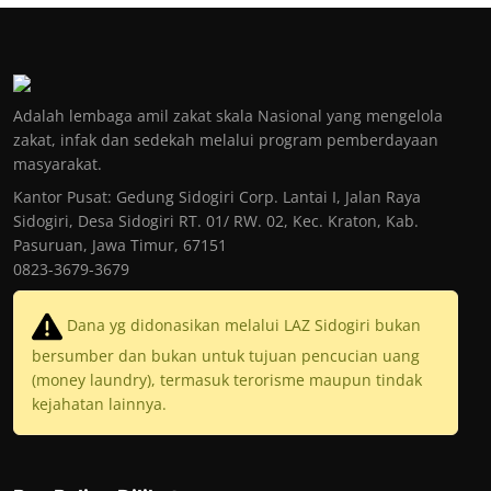
Adalah lembaga amil zakat skala Nasional yang mengelola
zakat, infak dan sedekah melalui program pemberdayaan
masyarakat.
Kantor Pusat: Gedung Sidogiri Corp. Lantai I, Jalan Raya
Sidogiri, Desa Sidogiri RT. 01/ RW. 02, Kec. Kraton, Kab.
Pasuruan, Jawa Timur, 67151
0823-3679-3679
Dana yg didonasikan melalui LAZ Sidogiri bukan
bersumber dan bukan untuk tujuan pencucian uang
(money laundry), termasuk terorisme maupun tindak
kejahatan lainnya.