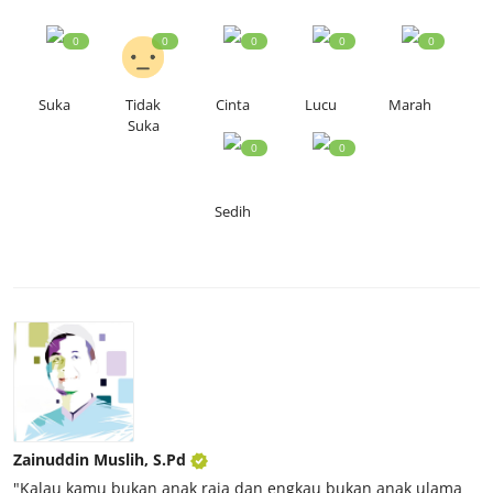
0
0
0
0
0
Suka
Tidak
Cinta
Lucu
Marah
Suka
0
0
Sedih
Zainuddin Muslih, S.Pd
"Kalau kamu bukan anak raja dan engkau bukan anak ulama