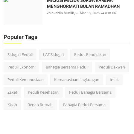
MAJUSI MASUK SURGA KARENA
MENGHORMATI BULAN RAMADHAN
Zainuddin Muslih, ...
Mar 13, 2025
0
661
Popular Tags
Sidogiri Peduli
LAZ Sidogiri
Peduli Pendidikan
Peduli Ekonomi
Bahagia Bersama Peduli
Peduli Dakwah
Peduli Kemanusiaan
KemanusiaanLingkungan
Infak
Zakat
Peduli Kesehatan
Peduli Bahagia Bersama
Kisah
Benah Rumah
Bahagia Peduli Bersama