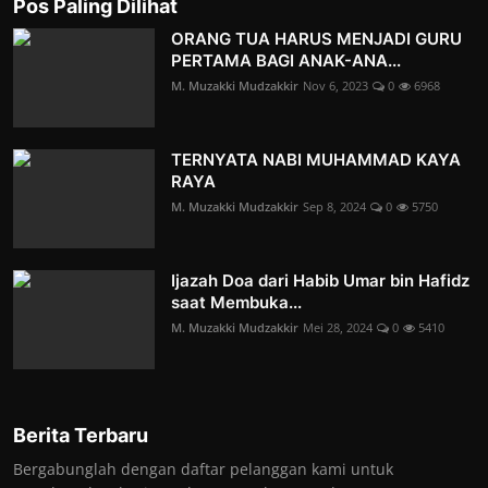
Pos Paling Dilihat
ORANG TUA HARUS MENJADI GURU
PERTAMA BAGI ANAK-ANA...
M. Muzakki Mudzakkir
Nov 6, 2023
0
6968
TERNYATA NABI MUHAMMAD KAYA
RAYA
M. Muzakki Mudzakkir
Sep 8, 2024
0
5750
Ijazah Doa dari Habib Umar bin Hafidz
saat Membuka...
M. Muzakki Mudzakkir
Mei 28, 2024
0
5410
Berita Terbaru
Bergabunglah dengan daftar pelanggan kami untuk