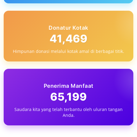
Donatur Kotak
Majalah Peduli
41,469
MEMBANGUN HARAPAN DARI
Himpunan donasi melalui kotak amal di berbagai titik.
RERUNTUHAN - EDISI 200
Zainuddin Muslih, ...
Feb 25, 2026
0
155
Penerima Manfaat
65,199
Saudara kita yang telah terbantu oleh uluran tangan
Anda.
Semesta