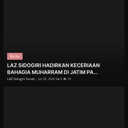
Berita
LAZ SIDOGIRI HADIRKAN KECERIAAN
Majalah Peduli
BAHAGIA MUHARRAM DI JATIM PA...
SILATURAHMI SECARA ISLAMI - EDISI 199
LAZ Sidogiri Surab...
Jul 28, 2026
0
29
Zainuddin Muslih, ...
Jan 27, 2026
0
167