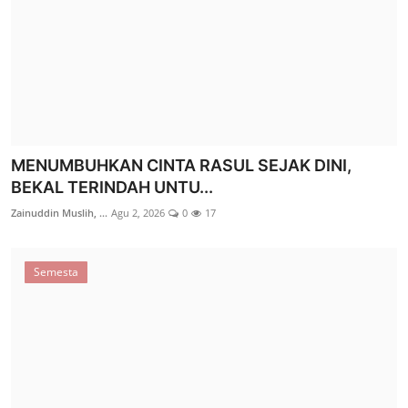
YATIM PIATU YANG SUKSES JUARA SATU
MENUMBUHKAN CINTA RASUL SEJAK DINI,
BEKAL TERINDAH UNTU...
Zainuddin Muslih, ...
Jul 16, 2026
0
31
Zainuddin Muslih, ...
Agu 2, 2026
0
17
Berita
Semesta