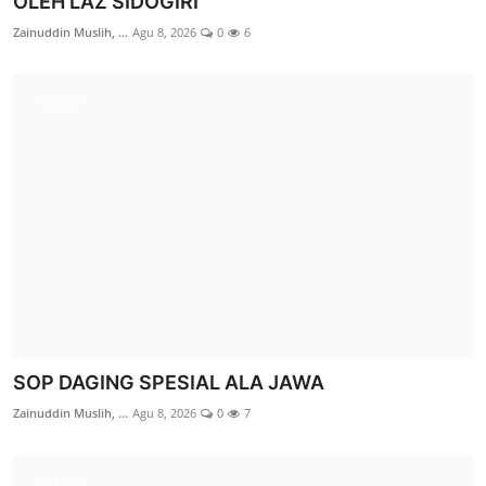
OLEH LAZ SIDOGIRI
Zainuddin Muslih, ...
Agu 8, 2026
0
6
Kuliner
LAZ SIDOGIRI RINGANKAN BIAYA PENGOBATAN
ANAK YATIM DI WINONGAN P...
M. Muzakki Mudzakkir
Jul 21, 2026
0
22
Berita
SOP DAGING SPESIAL ALA JAWA
Zainuddin Muslih, ...
Agu 8, 2026
0
7
Hikayat