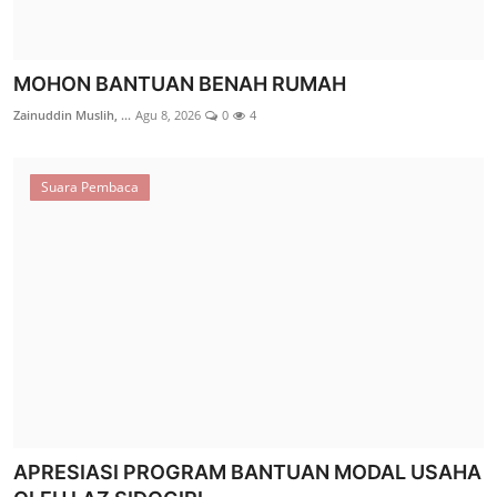
MOHON BANTUAN BENAH RUMAH
Zainuddin Muslih, ...
Agu 8, 2026
0
4
Suara Pembaca
PEDULI KESEHATAN: LAZ SIDOGIRI RINGANKAN
BIAYA PERSALINAN WARGA ...
M. Muzakki Mudzakkir
Jul 21, 2026
0
18
Berita
APRESIASI PROGRAM BANTUAN MODAL USAHA