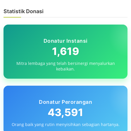
Statistik Donasi
Donatur Instansi
1,619
Mitra lembaga yang telah bersinergi menyalurkan
Majalah Peduli
kebaikan.
QURBAN: ENERGI SOLIDARITAS DAN
KEADILAN SOSIAL - EDISI 201
Zainuddin Muslih, ...
Apr 4, 2026
0
104
Donatur Perorangan
43,591
Orang baik yang rutin menyisihkan sebagian hartanya.