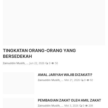
RAYA
Zainuddin Muslih, ...
Okt 25, 2025
0
1244
TINGKATAN ORANG-ORANG YANG
BERSEDEKAH
Zainuddin Muslih, ...
Jun 22, 2026
0
50
Konsultasi ZIS
HASIL PENJUALAN RUMAH WAJIB
AMAL JARIYAH WAJIB DIZAKATI?
DUKUNG DEDIKASI PENGABDI RUMAH ALLAH,
DIZAKATI?
Zainuddin Muslih, ...
Mei 21, 2026
0
92
LAZ SIDOGIRI NTT SERAHKAN ...
Zainuddin Muslih, ...
Okt 25, 2025
0
187
LAZ Sidogiri Nusa ...
Agu 1, 2026
0
16
PEMBAGIAN ZAKAT OLEH AMIL ZAKAT
Berita
Zainuddin Muslih, ...
Mei 3, 2026
0
208