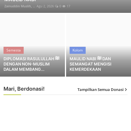
Zainuddin Muslih, ...
Agu 2, 2026
0
17
Majalah Peduli
MAULID NABI ﷺ DAN SEMANGAT
MENGISI KEMERDEKAAN
Zainuddin Muslih, ...
Jul 25, 2026
0
52
Semesta
Kolom
MAULID NABI ﷺ DAN
DIPLOMASI RASULULLAH ﷺ
DENGAN NON-MUSLIM
SEMANGAT MENGISI
DALAM MEMBANG...
KEMERDEKAAN
Mari, Berdonasi!
Tampilkan Semua Donasi
Majalah Peduli
BIJAK MENGHADAPI KRISIS EKONOMI -
EDISI 204