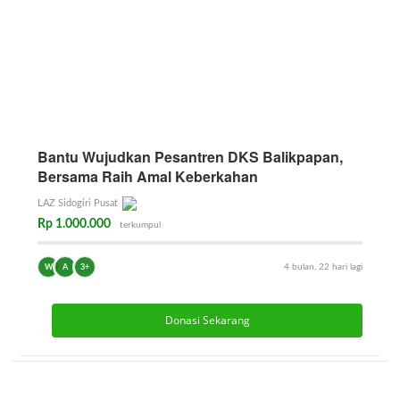
Kolom
Bantu Wujudkan Pesantren DKS Balikpapan,
MELONGGARKAN AKSES KESEHATAN
Bersama Raih Amal Keberkahan
Zainuddin Muslih, ...
Mei 25, 2026
0
70
LAZ Sidogiri Pusat
Rp 1.000.000
terkumpul
4 bulan, 22 hari lagi
W
A
3+
Donasi Sekarang