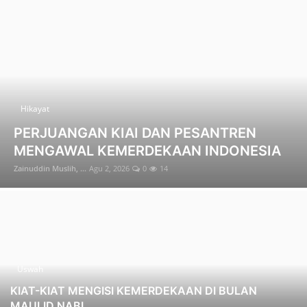
Edukasi ZIS
Contact
Majalah
Gallery
Hikayat
PERJUANGAN KIAI DAN PESANTREN
Donasi
MENGAWAL KEMERDEKAAN INDONESIA
Zainuddin Muslih, ...
Agu 2, 2026
0
14
Uswah
KIAT-KIAT MENGISI KEMERDEKAAN DI BULAN
MAULID NABI