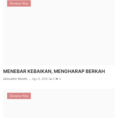
Donatur Kita
BEASISWA PENDIDIKAN RINGANKAN LANGKAH
NOVI MENGGAPAI CITA-CITA
MENEBAR KEBAIKAN, MENGHARAP BERKAH
M. Muzakki Mudzakkir
Jul 21, 2026
0
22
Zainuddin Muslih, ...
Agu 8, 2026
0
6
Berita
Donatur Kita