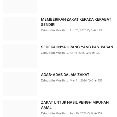
MEMBERIKAN ZAKAT KEPADA KERABAT
SENDIRI
Zainuddin Muslih, ...
Apr 25, 2026
0
129
Kiprah
DIRIKAN LIMA RUMAH MAKAN GRATIS
SEDEKAHNYA ORANG YANG PAS-PASAN
UNTUK MASYARAKAT YANG
Zainuddin Muslih, ...
Apr 4, 2026
0
220
MEMBUTUHKAN
Zainuddin Muslih, ...
Okt 22, 2025
0
473
ADAB-ADAB DALAM ZAKAT
LAZ SIDOGIRI HADIRKAN KECERIAAN BAHAGIA
Zainuddin Muslih, ...
Mar 11, 2026
0
258
MUHARRAM DI JATIM PARK 1
LAZ Sidogiri Surab...
Jul 28, 2026
0
29
ZAKAT UNTUK HASIL PENGHIMPUNAN
AMAL
Berita
Zainuddin Muslih, ...
Feb 20, 2026
0
252