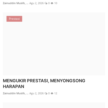
Zainuddin Muslih, ...
Agu 2, 2026
0
10
Prestasi
BANTUAN LAZ SIDOGIRI RINGANKAN BEBAN
EKONOMI LANSIA DHUAFA DI PA...
Zainuddin Muslih, ...
Jul 13, 2026
0
30
Liputan Utama
MENGUKIR PRESTASI, MENYONGSONG
HARAPAN
Zainuddin Muslih, ...
Agu 2, 2026
0
12