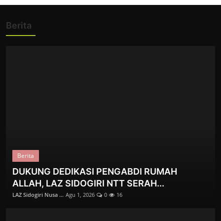
PERBEDAAN KALENDER MASEHI DAN
Berita
HIJRIAH
Zainuddin Muslih, ...
Feb 24, 2026
0
340
Berita
DUKUNG DEDIKASI PENGABDI RUMAH
Kolom
ALLAH, LAZ SIDOGIRI NTT SERAH...
SILATURAHMI SECARA ISLAMI
LAZ Sidogiri Nusa ...
Agu 1, 2026
0
16
Zainuddin Muslih, ...
Feb 14, 2026
0
308