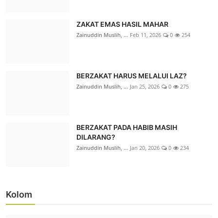
ZAKAT EMAS HASIL MAHAR
Zainuddin Muslih, ...
Feb 11, 2026
0
254
BERZAKAT HARUS MELALUI LAZ?
Zainuddin Muslih, ...
Jan 25, 2026
0
275
BERZAKAT PADA HABIB MASIH
DILARANG?
DUKUNG DEDIKASI PENGAJAR AGAMA, LAZ
Zainuddin Muslih, ...
Jan 20, 2026
0
234
SIDOGIRI NTT SERAHKAN BANTUA...
LAZ Sidogiri Nusa ...
Jul 25, 2026
0
29
Kolom
Berita