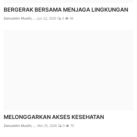
BERGERAK BERSAMA MENJAGA LINGKUNGAN
Zainuddin Muslih, ...
Jun 22, 2026
0
46
MELENGKAPI BAHAGIA MUHARRAM 1448 H,
LAZ SIDOGIRI DKI JAKARTA TEB...
M. Muzakki Mudzakkir
Jul 21, 2026
0
22
Berita
MELONGGARKAN AKSES KESEHATAN
Zainuddin Muslih, ...
Mei 25, 2026
0
70