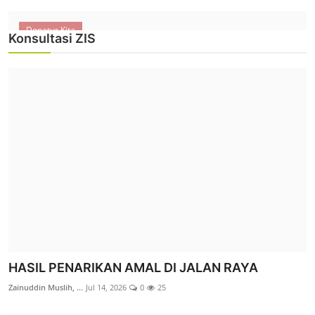
Donatur Kita
Konsultasi ZIS
Majalah Peduli
MEMBANGUN ASA DI TENGAH KELESUAN
EKONOMI - EDISI 197
Zainuddin Muslih, ...
Des 11, 2025
0
154
IKHTIAR BERBAGI UNTUK SESAMA
HASIL PENARIKAN AMAL DI JALAN RAYA
Zainuddin Muslih, ...
Agu 8, 2026
0
4
Zainuddin Muslih, ...
Jul 14, 2026
0
25