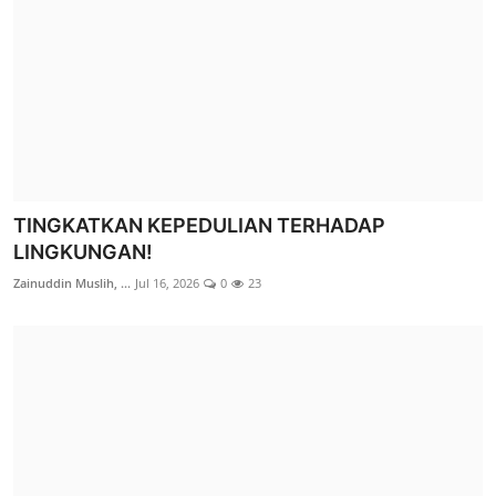
TINGKATKAN KEPEDULIAN TERHADAP
LINGKUNGAN!
Zainuddin Muslih, ...
Jul 16, 2026
0
23
LAZ Sidogiri NTT Berikan Bantuan Biaya Hidup
untuk Guru Madrasah...
LAZ Sidogiri Nusa ...
Jul 25, 2026
0
27
Berita