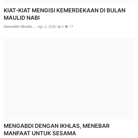
KIAT-KIAT MENGISI KEMERDEKAAN DI BULAN
MAULID NABI
Zainuddin Muslih, ...
Agu 2, 2026
0
17
LAZ SIDOGIRI HADIRKAN SENYUM BAHAGIA
Kiprah
MUHARRAM BAGI MUSTAHIK GRESIK
LAZ Sidogiri Surab...
Jul 14, 2026
0
35
Mustahik Kita
MENGABDI DENGAN IKHLAS, MENEBAR
MANFAAT UNTUK SESAMA