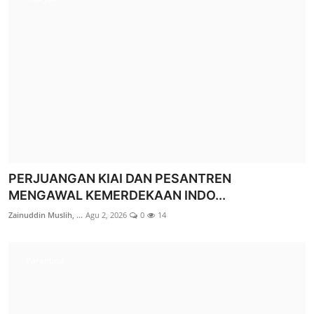
LAZ SIDOGIRI SALURKAN BANTUAN SARANA
PENDIDIKAN UNTUK MMU A-09 P...
M. Muzakki Mudzakkir
Jul 21, 2026
0
19
PERJUANGAN KIAI DAN PESANTREN
MENGAWAL KEMERDEKAAN INDO...
Prestasi
Zainuddin Muslih, ...
Agu 2, 2026
0
14
Parenting