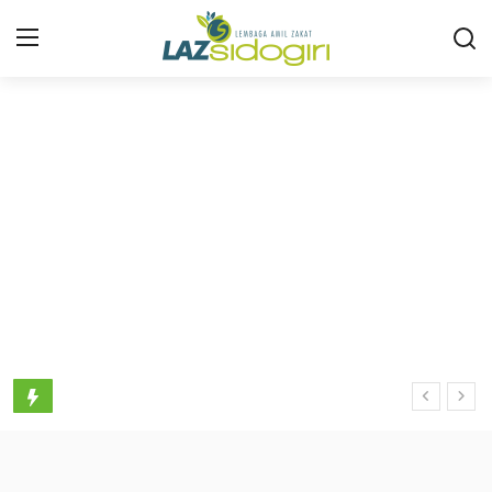
Masuk
Daftar
Profil
Program
Layanan
Liputan
Artikel
Konsultasi ZIS
Publikasi