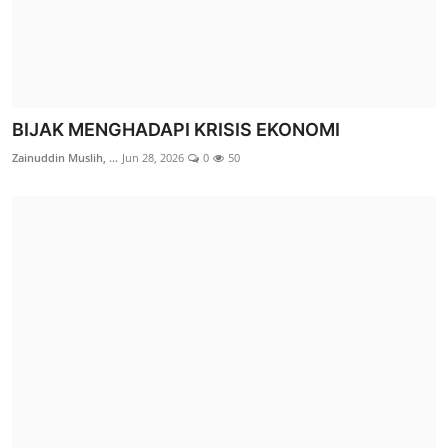
BIJAK MENGHADAPI KRISIS EKONOMI
Zainuddin Muslih, ...
Jun 28, 2026
0
50
BAHAGIA MUHARRAM 1448 H, LAZ SIDOGIRI
HADIRKAN SENYUM ANAK YATIM...
M. Muzakki Mudzakkir
Jul 21, 2026
0
20
Berita