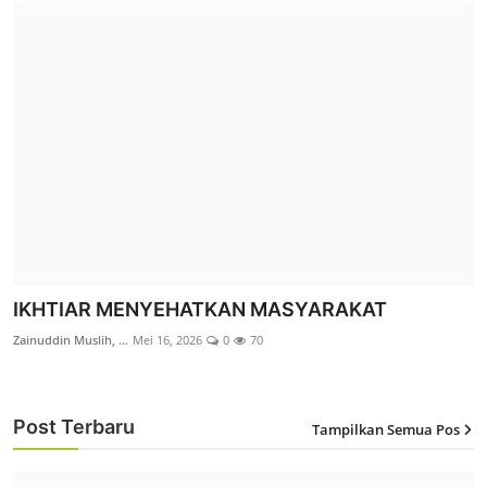
LAZ SIDOGIRI PASURUAN DUKUNG GEBYAR
SHOLAWAT DAN SANTUNAN YATIM ...
IKHTIAR MENYEHATKAN MASYARAKAT
M. Muzakki Mudzakkir
Jul 21, 2026
0
20
Zainuddin Muslih, ...
Mei 16, 2026
0
70
Berita
Post Terbaru
Tampilkan Semua Pos
12