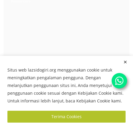
Wawancara
DUKUNG PERTUMBUHAN EKONOMI, LAZ
SIDOGIRI SALURKAN BANTUAN MODAL ...
Zainuddin Muslih, ...
Jun 30, 2026
0
58
Mustahik Kita
Situs web lazsidogiri.org menggunakan cookie untuk
MENCINTAI NEGERI, MENTAATI ILAHI
meningkatkan pengalaman pengguna. Dengan
melanjutkan penggunaan situs ini, Anda menyetujui
Zainuddin Muslih, ...
Agu 2, 2026
0
8
penggunaan cookie sesuai dengan Kebijakan Cookie kami.
Untuk informasi lebih lanjut, baca Kebijakan Cookie kami.
Muat Lebih Banyak
Terima Cookies