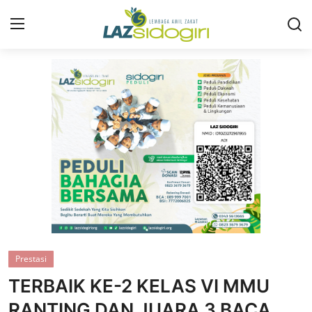
Masuk
Daftar
Profil
Program
Layanan
Liputan
Artikel
Prestasi
Konsultasi ZIS
TERBAIK KE-2 KELAS VI MMU
Publikasi
RANTING DAN JUARA 3 BACA