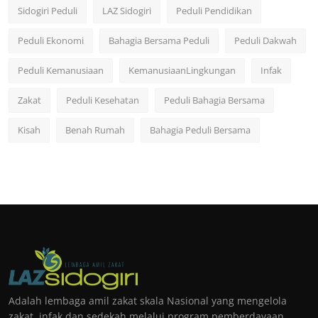
Sidogiri Peduli
LAZ Sidogiri
Peduli Pendidikan
Peduli Ekonomi
Bahagia Bersama Peduli
Peduli Dakwah
Peduli Kemanusiaan
KemanusiaanLingkungan
Infak
Zakat
Peduli Kesehatan
Peduli Bahagia Bersama
Kisah
Benah Rumah
Bahagia Peduli Bersama
Adalah lembaga amil zakat skala Nasional yang mengelola
zakat, infak dan sedekah melalui program pemberdayaan