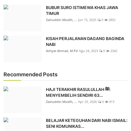
BUBUR SURO ISTIMEWA KHAS JAWA
TIMUR
Zainuddin Muslih, ...
Jun 15, 2025
0
2852
KISAH PERJALANAN DAGANG BAGINDA
NABI
Achyat Ahmad, M.Pd
Agu 24, 2023
0
2342
Recommended Posts
HAJI TERAKHIR RASULULLAH ﷺ:
MENYEMBELIH SENDIRI 63...
Zainuddin Muslih, ...
Apr 25, 2026
0
413
BELAJAR KETEGUHAN DARI NABI ISMAIL:
SENI KOMUNIKAS...