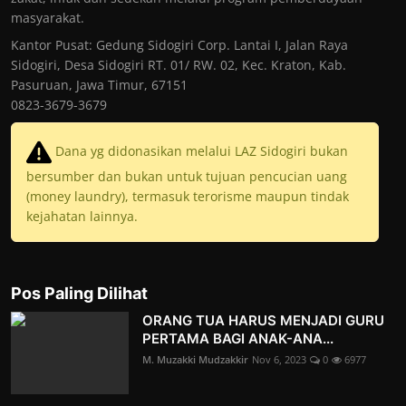
masyarakat.
Kantor Pusat: Gedung Sidogiri Corp. Lantai I, Jalan Raya
Sidogiri, Desa Sidogiri RT. 01/ RW. 02, Kec. Kraton, Kab.
Pasuruan, Jawa Timur, 67151
0823-3679-3679
Dana yg didonasikan melalui LAZ Sidogiri bukan
bersumber dan bukan untuk tujuan pencucian uang
(money laundry), termasuk terorisme maupun tindak
kejahatan lainnya.
Pos Paling Dilihat
ORANG TUA HARUS MENJADI GURU
PERTAMA BAGI ANAK-ANA...
M. Muzakki Mudzakkir
Nov 6, 2023
0
6977