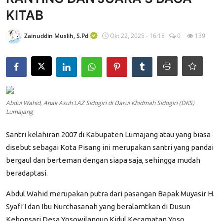
KITAB
Edukasi ZIS
Contact
Zainuddin Muslih, S.Pd
Okt 22, 2025 - 16:18
0
139
Majalah
Gallery
Donasi
Abdul Wahid, Anak Asuh LAZ Sidogiri di Darul Khidmah Sidogiri (DKS)
Lumajang
Santri kelahiran 2007 di Kabupaten Lumajang atau yang biasa
disebut sebagai Kota Pisang ini merupakan santri yang pandai
bergaul dan berteman dengan siapa saja, sehingga mudah
beradaptasi.
Abdul Wahid merupakan putra dari pasangan Bapak Muyasir H.
Syafi’I dan Ibu Nurchasanah yang beralamtkan di Dusun
Kebonsari Desa Yosowilangun Kidul Kecamatan Yoso