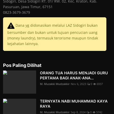
Sidogiri, Desa Sidogiri RT. 01/ RW. 02, Kec. Kraton, Kab.
Pasuruan, Jawa Timur, 67151
0823-3679-3679
Dana yg didonasikan melalui LAZ Sidogiri bukan
bersumber dan bukan untuk tujuan pencucian uang
(money laundry), termasuk terorisme maupun tindak
kejahatan lainnya.
Pos Paling Dilihat
ORANG TUA HARUS MENJADI GURU
PERTAMA BAGI ANAK-ANA...
M. Muzakki Mudzakkir
Nov 6, 2023
0
6937
TERNYATA NABI MUHAMMAD KAYA
RAYA
M. Muzakki Mudzakkir
Sep 8, 2024
0
5742