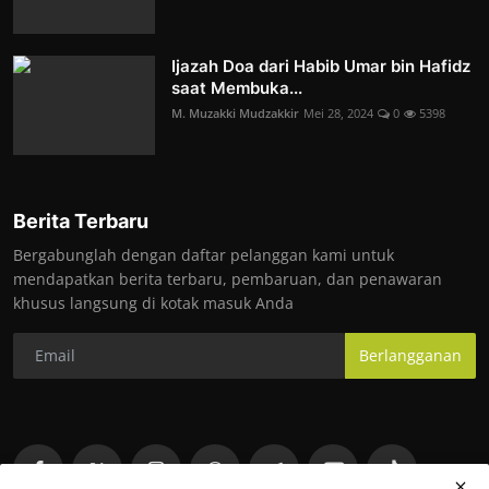
Ijazah Doa dari Habib Umar bin Hafidz
saat Membuka...
M. Muzakki Mudzakkir
Mei 28, 2024
0
5398
Berita Terbaru
Bergabunglah dengan daftar pelanggan kami untuk
mendapatkan berita terbaru, pembaruan, dan penawaran
khusus langsung di kotak masuk Anda
Berlangganan