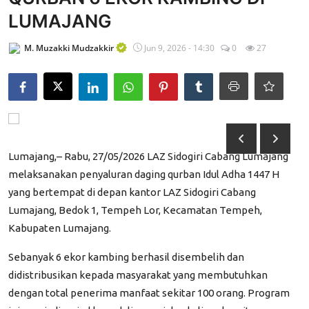
LUMAJANG
Edukasi ZIS
M. Muzakki Mudzakkir
Jun 9, 2026 - 14:30
0
27
Contact
Majalah
Gallery
Donasi
Lumajang,– Rabu, 27/05/2026 LAZ Sidogiri Cabang Lumajang
melaksanakan penyaluran daging qurban Idul Adha 1447 H
yang bertempat di depan kantor LAZ Sidogiri Cabang
Lumajang, Bedok 1, Tempeh Lor, Kecamatan Tempeh,
Kabupaten Lumajang.
Sebanyak 6 ekor kambing berhasil disembelih dan
didistribusikan kepada masyarakat yang membutuhkan
dengan total penerima manfaat sekitar 100 orang. Program