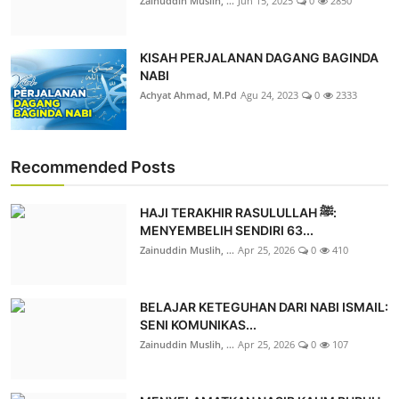
Zainuddin Muslih, ...
Jun 15, 2025
0
2850
KISAH PERJALANAN DAGANG BAGINDA
NABI
Achyat Ahmad, M.Pd
Agu 24, 2023
0
2333
Recommended Posts
HAJI TERAKHIR RASULULLAH ﷺ:
MENYEMBELIH SENDIRI 63...
Zainuddin Muslih, ...
Apr 25, 2026
0
410
BELAJAR KETEGUHAN DARI NABI ISMAIL:
SENI KOMUNIKAS...
Zainuddin Muslih, ...
Apr 25, 2026
0
107