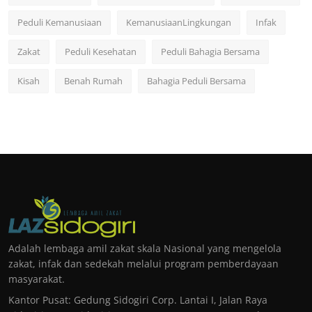
Peduli Kemanusiaan
KemanusiaanLingkungan
Infak
Zakat
Peduli Kesehatan
Peduli Bahagia Bersama
Kisah
Benah Rumah
Bahagia Peduli Bersama
Adalah lembaga amil zakat skala Nasional yang mengelola
zakat, infak dan sedekah melalui program pemberdayaan
masyarakat.
Kantor Pusat: Gedung Sidogiri Corp. Lantai I, Jalan Raya