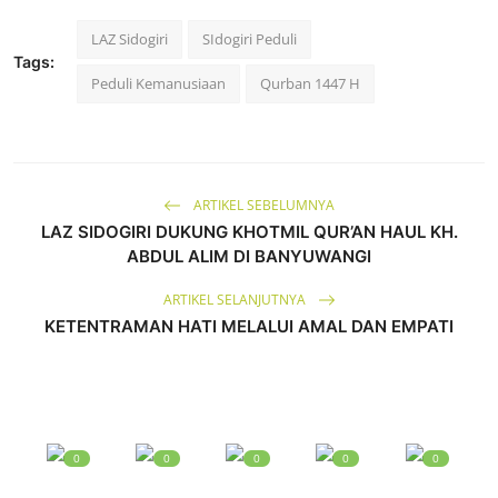
LAZ Sidogiri
SIdogiri Peduli
Tags:
Peduli Kemanusiaan
Qurban 1447 H
ARTIKEL SEBELUMNYA
LAZ SIDOGIRI DUKUNG KHOTMIL QUR’AN HAUL KH.
ABDUL ALIM DI BANYUWANGI
ARTIKEL SELANJUTNYA
KETENTRAMAN HATI MELALUI AMAL DAN EMPATI
0
0
0
0
0