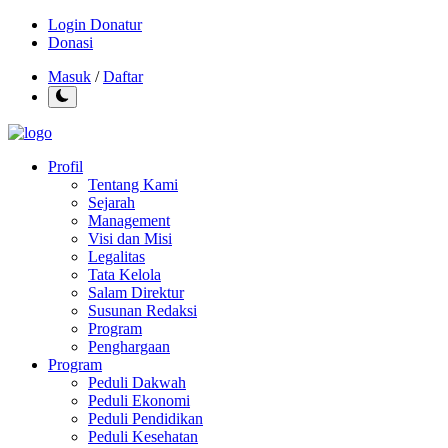
Login Donatur
Donasi
Masuk
/
Daftar
Profil
Tentang Kami
Sejarah
Management
Visi dan Misi
Legalitas
Tata Kelola
Salam Direktur
Susunan Redaksi
Program
Penghargaan
Program
Peduli Dakwah
Peduli Ekonomi
Peduli Pendidikan
Peduli Kesehatan