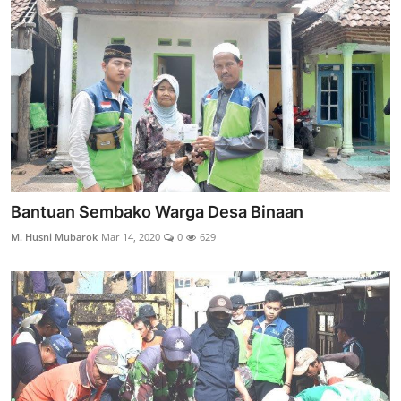
Edukasi ZIS
Contact
Majalah
Gallery
Donasi
Bantuan Sembako Warga Desa Binaan
M. Husni Mubarok
Mar 14, 2020
0
629