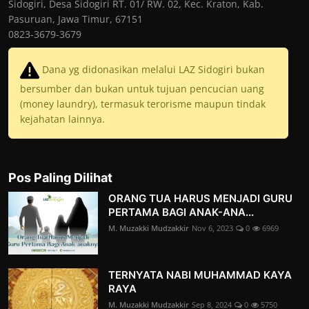
Sidogiri, Desa Sidogiri RT. 01/ RW. 02, Kec. Kraton, Kab.
Pasuruan, Jawa Timur, 67151
0823-3679-3679
Dana yg didonasikan melalui LAZ Sidogiri bukan
bersumber dan bukan untuk tujuan pencucian uang
(money laundry), termasuk terorisme maupun tindak
kejahatan lainnya.
Pos Paling Dilihat
ORANG TUA HARUS MENJADI GURU
PERTAMA BAGI ANAK-ANA...
M. Muzakki Mudzakkir
Nov 6, 2023
0
6969
TERNYATA NABI MUHAMMAD KAYA
RAYA
M. Muzakki Mudzakkir
Sep 8, 2024
0
5750