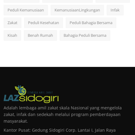
Peduli Kemanusiaan
KemanusiaanLingkungan
Infak
Zakat
Peduli Kesehatan
Peduli Bahagia Bersama
Kisah
Benah Rumah
Bahagia Peduli Bersama
Adalah lembaga amil zakat skala Nasional yang mengelola
zakat, infak dan sedekah melalui program pemberdayaan
masyarakat.
Kantor Pusat: Gedung Sidogiri Corp. Lantai I, Jalan Raya