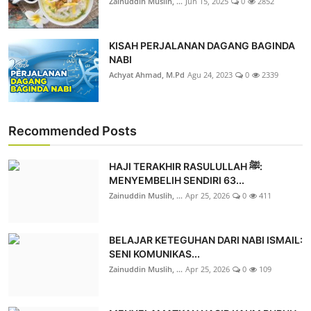
Zainuddin Muslih, ...
Jun 15, 2025
0
2852
KISAH PERJALANAN DAGANG BAGINDA
NABI
Achyat Ahmad, M.Pd
Agu 24, 2023
0
2339
Recommended Posts
HAJI TERAKHIR RASULULLAH ﷺ:
MENYEMBELIH SENDIRI 63...
Zainuddin Muslih, ...
Apr 25, 2026
0
411
BELAJAR KETEGUHAN DARI NABI ISMAIL:
SENI KOMUNIKAS...
Zainuddin Muslih, ...
Apr 25, 2026
0
109