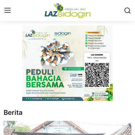
Masuk
Daftar
Profil
Program
Layanan
Liputan
Artikel
Berita
Konsultasi ZIS
Publikasi