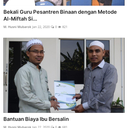
Bekali Guru Pesantren Binaan dengan Metode
Al-Miftah Si...
M. Husni Mubarok
Jan 22, 2020
0
821
Bantuan Biaya Ibu Bersalin
M. Husni Mubarok
Jan 22, 2020
0
681