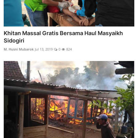
Khitan Massal Gratis Bersama Haul Masyaikh
Sidogiri
M. Husni Mubarok
Jul 13, 2019
0
824