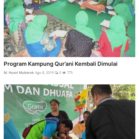
Program Kampung Qur’ani Kembali Dimulai
M. Husni Mubarok
Agu 8, 2019
0
775