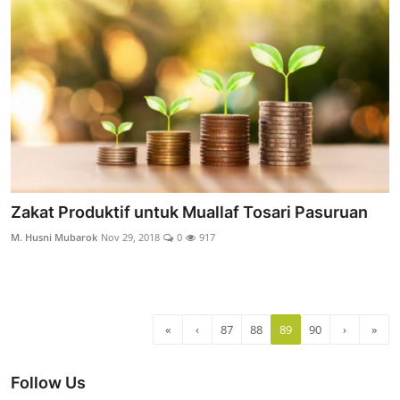
Zakat Produktif untuk Muallaf Tosari Pasuruan
M. Husni Mubarok
Nov 29, 2018
0
917
«
‹
87
88
89
90
›
»
Follow Us