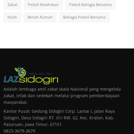
Zakat
Peduli Kesehatan
Peduli Bahagia Bersama
Kisah
Benah Rumah
Bahagia Peduli Bersama
Adalah lembaga amil zakat skala Nasional yang mengelola
zakat, infak dan sedekah melalui program pemberdayaan
masyarakat.
Kantor Pusat: Gedung Sidogiri Corp. Lantai I, Jalan Raya
Sidogiri, Desa Sidogiri RT. 01/ RW. 02, Kec. Kraton, Kab.
Pasuruan, Jawa Timur, 67151
0823-3679-3679