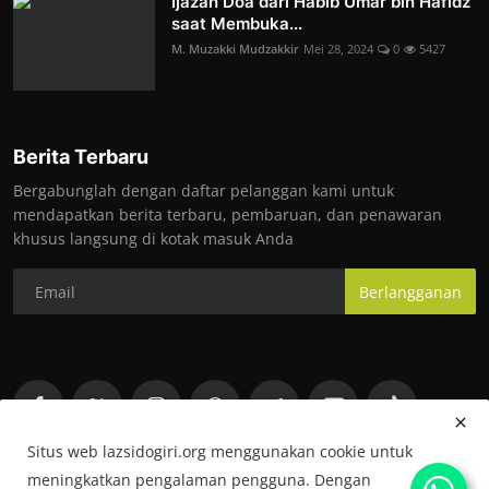
Ijazah Doa dari Habib Umar bin Hafidz
saat Membuka...
M. Muzakki Mudzakkir
Mei 28, 2024
0
5427
Berita Terbaru
Bergabunglah dengan daftar pelanggan kami untuk
mendapatkan berita terbaru, pembaruan, dan penawaran
khusus langsung di kotak masuk Anda
Berlangganan
Situs web lazsidogiri.org menggunakan cookie untuk
meningkatkan pengalaman pengguna. Dengan