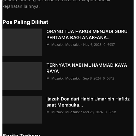
kejahatan lainnya.
Pos Paling Dilihat
ORANG TUA HARUS MENJADI GURU
PERTAMA BAGI ANAK-ANA...
M. Muzakki Mudzakkir
Nov 6, 2023
0
6937
TERNYATA NABI MUHAMMAD KAYA
RAYA
M. Muzakki Mudzakkir
Sep 8, 2024
0
5742
Ijazah Doa dari Habib Umar bin Hafidz
saat Membuka...
M. Muzakki Mudzakkir
Mei 28, 2024
0
5398
Berita Terbaru