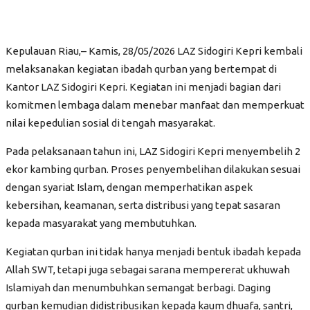
Mustahik Kita
Berita
Kepulauan Riau,– Kamis, 28/05/2026 LAZ Sidogiri Kepri kembali
melaksanakan kegiatan ibadah qurban yang bertempat di
Artikel
Kantor LAZ Sidogiri Kepri. Kegiatan ini menjadi bagian dari
Semua
komitmen lembaga dalam menebar manfaat dan memperkuat
nilai kepedulian sosial di tengah masyarakat.
Herbal
Konsultasi Kesehatan
Pada pelaksanaan tahun ini, LAZ Sidogiri Kepri menyembelih 2
ekor kambing qurban. Proses penyembelihan dilakukan sesuai
Suara Pembaca
dengan syariat Islam, dengan memperhatikan aspek
Semesta
kebersihan, keamanan, serta distribusi yang tepat sasaran
Kuliner
kepada masyarakat yang membutuhkan.
Ngaji Kitab
Kegiatan qurban ini tidak hanya menjadi bentuk ibadah kepada
Uswah
Allah SWT, tetapi juga sebagai sarana mempererat ukhuwah
Islamiyah dan menumbuhkan semangat berbagi. Daging
Sirah Nabi
qurban kemudian didistribusikan kepada kaum dhuafa, santri,