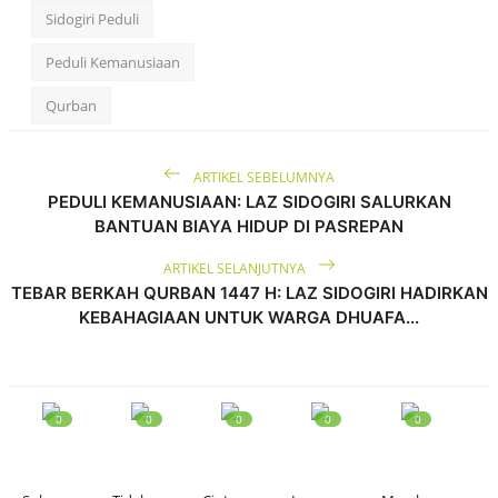
Edukasi ZIS
Sidogiri Peduli
Zakat
Peduli Kemanusiaan
Zakat Fitrah
Qurban
Infak
Fidyah
ARTIKEL SEBELUMNYA
PEDULI KEMANUSIAAN: LAZ SIDOGIRI SALURKAN
BANTUAN BIAYA HIDUP DI PASREPAN
Contact
ARTIKEL SELANJUTNYA
Majalah
TEBAR BERKAH QURBAN 1447 H: LAZ SIDOGIRI HADIRKAN
KEBAHAGIAAN UNTUK WARGA DHUAFA...
Gallery
Donasi
0
0
0
0
0