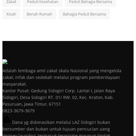
Zakat
Peduli Kesehatan
Peduli Bahagia Bersama
Kisah
Benah Rumah
Bahagia Peduli Bersama
Adalah lembaga amil zakat skala Nasional yang mengelola
zakat, infak dan sedekah melalui program pemberdayaan
masyarakat.
Kantor Pusat: Gedung Sidogiri Corp. Lantai I, Jalan Raya
Sidogiri, Desa Sidogiri RT. 01/ RW. 02, Kec. Kraton, Kab.
Pasuruan, Jawa Timur, 67151
0823-3679-3679
Dana yg didonasikan melalui LAZ Sidogiri bukan
bersumber dan bukan untuk tujuan pencucian uang
(money laundry), termasuk terorisme maupun tindak