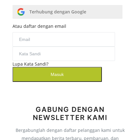
Salam Direktur
Susunan Redaksi
Terhubung dengan Google
Program
Atau daftar dengan email
Penghargaan
Program
Peduli Dakwah
Lupa Kata Sandi?
Peduli Ekonomi
Masuk
Peduli Pendidikan
Peduli Kesehatan
Peduli Kemanusiaan
GABUNG DENGAN
NEWSLETTER KAMI
Layanan
Login Donatur
Bergabunglah dengan daftar pelanggan kami untuk
mendapatkan berita terbaru, pembaruan, dan