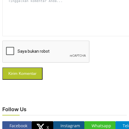
Kirim Komentar
Follow Us
Facebook
Instagram
Whatsapp
Te
X