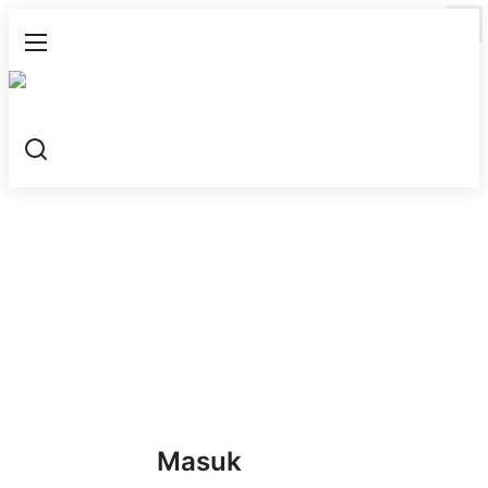
Masuk
Daftar
Profil
Tentang Kami
Sejarah
Management
Visi dan Misi
Legalitas
Tata Kelola
Masuk