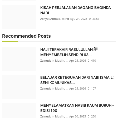
KISAH PERJALANAN DAGANG BAGINDA
NABI
Achyat Ahmad, M.Pd
Agu 24, 2023
0
2333
Recommended Posts
HAJI TERAKHIR RASULULLAH ﷺ:
MENYEMBELIH SENDIRI 63...
Zainuddin Muslih, ...
Apr 25, 2026
0
410
BELAJAR KETEGUHAN DARI NABI ISMAIL:
SENI KOMUNIKAS...
Zainuddin Muslih, ...
Apr 25, 2026
0
107
MENYELAMATKAN NASIB KAUM BURUH -
EDISI 190
Zainuddin Muslih, ...
Apr 30, 2025
0
250