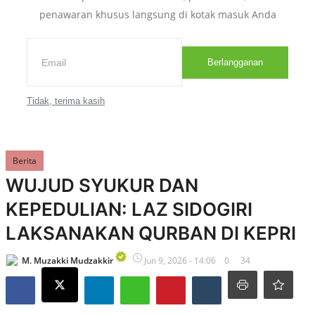
Pengajuan Bantuan
penawaran khusus langsung di kotak masuk Anda
Service Point
Layanan Ambulans
Berlangganan
Rekening Donasi
Kantor
Tidak, terima kasih
Rekrutmen
Kalkulator
Berita
Pengaduan
WUJUD SYUKUR DAN
KEPEDULIAN: LAZ SIDOGIRI
Liputan
LAKSANAKAN QURBAN DI KEPRI
Semua
Donatur Kita
M. Muzakki Mudzakkir
Jun 9, 2026 - 14:06
0
34
Liputan Utama
Prestasi