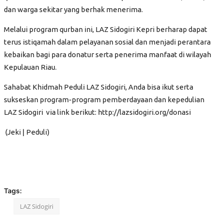
Kiprah
dan warga sekitar yang berhak menerima.
Hikayat
Melalui program qurban ini, LAZ Sidogiri Kepri berharap dapat
Parenting
terus istiqamah dalam pelayanan sosial dan menjadi perantara
kebaikan bagi para donatur serta penerima manfaat di wilayah
Wawancara
Kepulauan Riau.
Kolom
Sahabat Khidmah Peduli LAZ Sidogiri, Anda bisa ikut serta
Konsultasi ZIS
sukseskan program-program pemberdayaan dan kepedulian
LAZ Sidogiri
via link berikut:
http://lazsidogiri.org/donasi
Publikasi
(Jeki | Peduli)
Semua
Audit Syariah
Laporan Keuangan
Laporan Kinerja
Tags:
Hasil Penelitian
LAZ Sidogiri