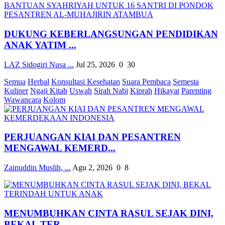
DUKUNG KEBERLANGSUNGAN PENDIDIKAN
ANAK YATIM ...
LAZ Sidogiri Nusa ...
Jul 25, 2026
0
30
Semua
Herbal
Konsultasi Kesehatan
Suara Pembaca
Semesta
Kuliner
Ngaji Kitab
Uswah
Sirah Nabi
Kiprah
Hikayat
Parenting
Wawancara
Kolom
PERJUANGAN KIAI DAN PESANTREN
MENGAWAL KEMERD...
Zainuddin Muslih, ...
Agu 2, 2026
0
8
MENUMBUHKAN CINTA RASUL SEJAK DINI,
BEKAL TER...