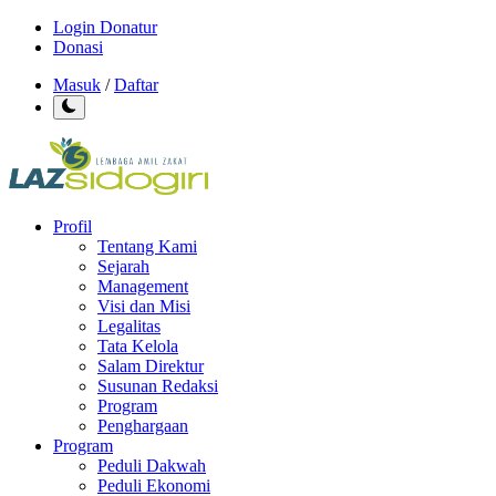
Login Donatur
Donasi
Masuk
/
Daftar
Profil
Tentang Kami
Sejarah
Management
Visi dan Misi
Legalitas
Tata Kelola
Salam Direktur
Susunan Redaksi
Program
Penghargaan
Program
Peduli Dakwah
Peduli Ekonomi