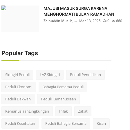
MAJUSI MASUK SURGA KARENA
MENGHORMATI BULAN RAMADHAN
Zainuddin Muslih, ...
Mar 13, 2025
0
660
Popular Tags
Sidogiri Peduli
LAZ Sidogiri
Peduli Pendidikan
Peduli Ekonomi
Bahagia Bersama Peduli
Peduli Dakwah
Peduli Kemanusiaan
KemanusiaanLingkungan
Infak
Zakat
Peduli Kesehatan
Peduli Bahagia Bersama
Kisah