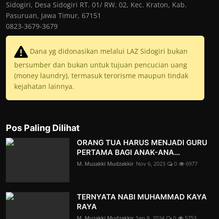
Sidogiri, Desa Sidogiri RT. 01/ RW. 02, Kec. Kraton, Kab.
Pasuruan, Jawa Timur, 67151
0823-3679-3679
Dana yg didonasikan melalui LAZ Sidogiri bukan
bersumber dan bukan untuk tujuan pencucian uang
(money laundry), termasuk terorisme maupun tindak
kejahatan lainnya.
Pos Paling Dilihat
ORANG TUA HARUS MENJADI GURU
PERTAMA BAGI ANAK-ANA...
M. Muzakki Mudzakkir
Nov 6, 2023
0
6977
TERNYATA NABI MUHAMMAD KAYA
RAYA
M. Muzakki Mudzakkir
Sep 8, 2024
0
5753