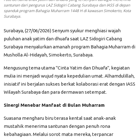
santunan dari pengurus LAZ Sidogiri Cabang Surabaya dan IASS di depan
spanduk program Bahagia Muharram 1448 H di kawasan Simokerto, Kota
Surabaya.
Surabaya, (27/06/2026) ​Senyum syukur menghiasi wajah
puluhan anak yatim dan dhuafa saat LAZ Sidogiri Cabang
Surabaya menyalurkan amanah program Bahagia Muharram di
Musholla Al-Hidayah, Simokerto, Surabaya.
​Mengusung tema utama "Cinta Yatim dan Dhuafa", kegiatan
mulia ini menjadi wujud nyata kepedulian umat. Alhamdulillah,
inisiatif ini berjalan sukses berkat kolaborasi erat dengan IASS
Wilayah Surabaya dan para dermawan setempat.
​Sinergi Menebar Manfaat di Bulan Muharram
​Suasana mengharu biru terasa kental saat anak-anak
mustahik menerima santunan dengan penuh rona
kebahagiaan. Melalui sorot mata mereka, terpancar