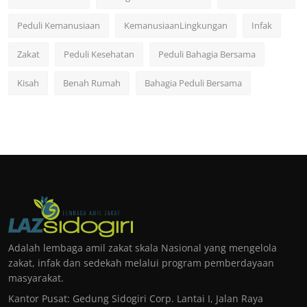
Peduli Kemanusiaan
KemanusiaanLingkungan
Infak
Zakat
Peduli Kesehatan
Peduli Bahagia Bersama
Kisah
Benah Rumah
Bahagia Peduli Bersama
Adalah lembaga amil zakat skala Nasional yang mengelola
zakat, infak dan sedekah melalui program pemberdayaan
masyarakat.
Kantor Pusat: Gedung Sidogiri Corp. Lantai I, Jalan Raya