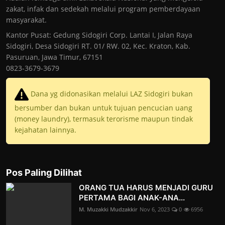
zakat, infak dan sedekah melalui program pemberdayaan
masyarakat.
Kantor Pusat: Gedung Sidogiri Corp. Lantai I, Jalan Raya
Sidogiri, Desa Sidogiri RT. 01/ RW. 02, Kec. Kraton, Kab.
Pasuruan, Jawa Timur, 67151
0823-3679-3679
Dana yg didonasikan melalui LAZ Sidogiri bukan
bersumber dan bukan untuk tujuan pencucian uang
(money laundry), termasuk terorisme maupun tindak
kejahatan lainnya.
Pos Paling Dilihat
ORANG TUA HARUS MENJADI GURU
PERTAMA BAGI ANAK-ANA...
M. Muzakki Mudzakkir
Nov 6, 2023
0
6956