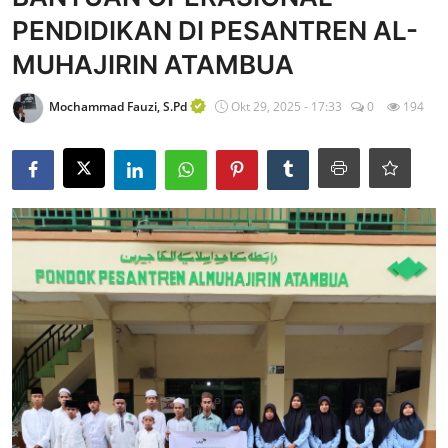
PENDIDIKAN DI PESANTREN AL-
Edukasi ZIS
MUHAJIRIN ATAMBUA
Contact
Mochammad Fauzi, S.Pd
Okt 29, 2025 - 17:33
0
194
Majalah
Gallery
Donasi