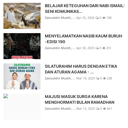
BELAJAR KETEGUHAN DARI NABI ISMAIL:
SENI KOMUNIKAS...
Zainuddin Muslih, ...
Apr 25, 2026
0
108
MENYELAMATKAN NASIB KAUM BURUH
-EDISI 190
Zainuddin Muslih, ...
Apr 30, 2025
0
251
SILATURAHIM HARUS DENGAN ETIKA
DAN ATURAN AGAMA - ...
Zainuddin Muslih, ...
Mar 19, 2025
0
238
MAJUSI MASUK SURGA KARENA
MENGHORMATI BULAN RAMADHAN
Zainuddin Muslih, ...
Mar 13, 2025
0
661