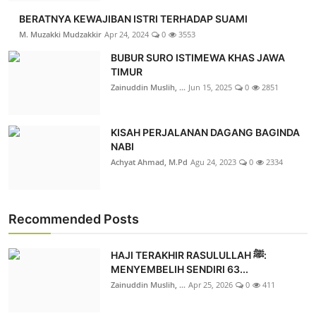
BERATNYA KEWAJIBAN ISTRI TERHADAP SUAMI
M. Muzakki Mudzakkir
Apr 24, 2024
0
3553
BUBUR SURO ISTIMEWA KHAS JAWA
TIMUR
Zainuddin Muslih, ...
Jun 15, 2025
0
2851
KISAH PERJALANAN DAGANG BAGINDA
NABI
Achyat Ahmad, M.Pd
Agu 24, 2023
0
2334
Recommended Posts
HAJI TERAKHIR RASULULLAH ﷺ:
MENYEMBELIH SENDIRI 63...
Zainuddin Muslih, ...
Apr 25, 2026
0
411