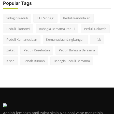
Popular Tags
Sidogiri Peduli
LAZ Sidogiri
Peduli Pendidikan
Peduli Ekonomi
Bahagia Bersama Peduli
Peduli Dakwah
Peduli Kemanusiaan
KemanusiaanLingkungan
Infak
Zakat
Peduli Kesehatan
Peduli Bahagia Bersama
Kisah
Benah Rumah
Bahagia Peduli Bersama
Adalah lembaga amil zakat skala Nasional yang mengelola