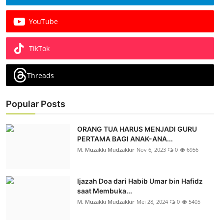
YouTube
TikTok
Threads
Popular Posts
ORANG TUA HARUS MENJADI GURU
PERTAMA BAGI ANAK-ANA...
M. Muzakki Mudzakkir
Nov 6, 2023
0
6956
Ijazah Doa dari Habib Umar bin Hafidz
saat Membuka...
M. Muzakki Mudzakkir
Mei 28, 2024
0
5405