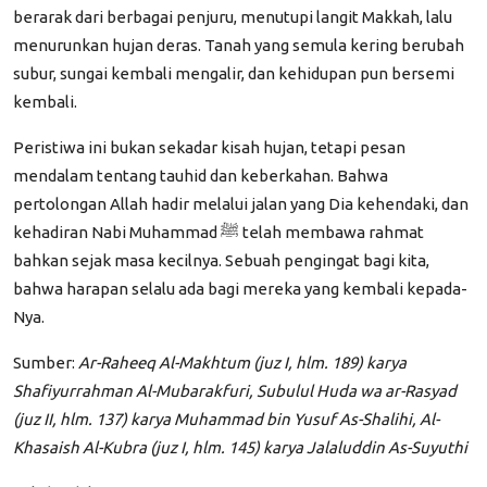
berarak dari berbagai penjuru, menutupi langit Makkah, lalu
menurunkan hujan deras. Tanah yang semula kering berubah
subur, sungai kembali mengalir, dan kehidupan pun bersemi
kembali.
Peristiwa ini bukan sekadar kisah hujan, tetapi pesan
mendalam tentang tauhid dan keberkahan. Bahwa
pertolongan Allah hadir melalui jalan yang Dia kehendaki, dan
kehadiran Nabi Muhammad ﷺ telah membawa rahmat
bahkan sejak masa kecilnya. Sebuah pengingat bagi kita,
bahwa harapan selalu ada bagi mereka yang kembali kepada-
Nya.
Sumber:
Ar-Raheeq Al-Makhtum (juz I, hlm. 189) karya
Shafiyurrahman Al-Mubarakfuri, Subulul Huda wa ar-Rasyad
(juz II, hlm. 137) karya Muhammad bin Yusuf As-Shalihi, Al-
Khasaish Al-Kubra (juz I, hlm. 145) karya Jalaluddin As-Suyuthi