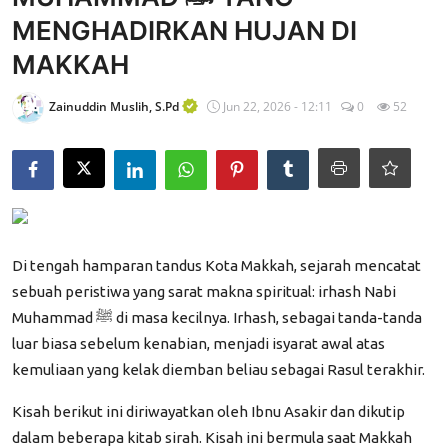
MENGHADIRKAN HUJAN DI
Edukasi ZIS
MAKKAH
Contact
Zainuddin Muslih, S.Pd
Jun 22, 2026 - 12:11
0
52
Majalah
Gallery
Donasi
Di tengah hamparan tandus Kota Makkah, sejarah mencatat
sebuah peristiwa yang sarat makna spiritual: irhash Nabi
Muhammad ﷺ di masa kecilnya. Irhash, sebagai tanda-tanda
luar biasa sebelum kenabian, menjadi isyarat awal atas
kemuliaan yang kelak diemban beliau sebagai Rasul terakhir.
Kisah berikut ini diriwayatkan oleh Ibnu Asakir dan dikutip
dalam beberapa kitab sirah. Kisah ini bermula saat Makkah