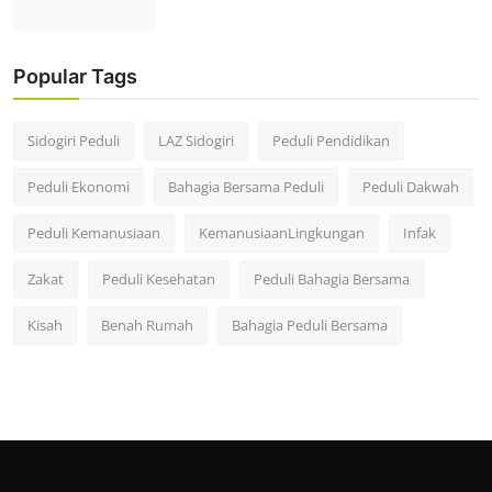
Popular Tags
Sidogiri Peduli
LAZ Sidogiri
Peduli Pendidikan
Peduli Ekonomi
Bahagia Bersama Peduli
Peduli Dakwah
Peduli Kemanusiaan
KemanusiaanLingkungan
Infak
Zakat
Peduli Kesehatan
Peduli Bahagia Bersama
Kisah
Benah Rumah
Bahagia Peduli Bersama