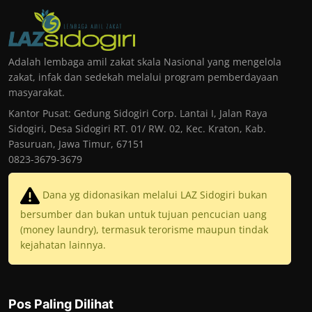
Adalah lembaga amil zakat skala Nasional yang mengelola
zakat, infak dan sedekah melalui program pemberdayaan
masyarakat.
Kantor Pusat: Gedung Sidogiri Corp. Lantai I, Jalan Raya
Sidogiri, Desa Sidogiri RT. 01/ RW. 02, Kec. Kraton, Kab.
Pasuruan, Jawa Timur, 67151
0823-3679-3679
Dana yg didonasikan melalui LAZ Sidogiri bukan
bersumber dan bukan untuk tujuan pencucian uang
(money laundry), termasuk terorisme maupun tindak
kejahatan lainnya.
Pos Paling Dilihat