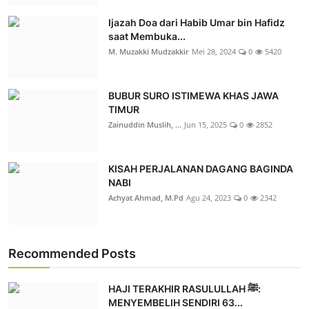
Ijazah Doa dari Habib Umar bin Hafidz
saat Membuka...
M. Muzakki Mudzakkir
Mei 28, 2024
0
5420
BUBUR SURO ISTIMEWA KHAS JAWA
TIMUR
Zainuddin Muslih, ...
Jun 15, 2025
0
2852
KISAH PERJALANAN DAGANG BAGINDA
NABI
Achyat Ahmad, M.Pd
Agu 24, 2023
0
2342
Recommended Posts
HAJI TERAKHIR RASULULLAH ﷺ:
MENYEMBELIH SENDIRI 63...