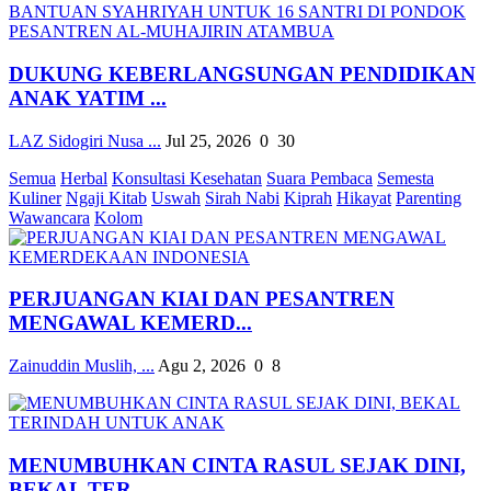
DUKUNG KEBERLANGSUNGAN PENDIDIKAN
ANAK YATIM ...
LAZ Sidogiri Nusa ...
Jul 25, 2026
0
30
Semua
Herbal
Konsultasi Kesehatan
Suara Pembaca
Semesta
Kuliner
Ngaji Kitab
Uswah
Sirah Nabi
Kiprah
Hikayat
Parenting
Wawancara
Kolom
PERJUANGAN KIAI DAN PESANTREN
MENGAWAL KEMERD...
Zainuddin Muslih, ...
Agu 2, 2026
0
8
MENUMBUHKAN CINTA RASUL SEJAK DINI,
BEKAL TER...