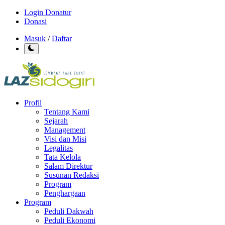
Login Donatur
Donasi
Masuk
/
Daftar
Profil
Tentang Kami
Sejarah
Management
Visi dan Misi
Legalitas
Tata Kelola
Salam Direktur
Susunan Redaksi
Program
Penghargaan
Program
Peduli Dakwah
Peduli Ekonomi