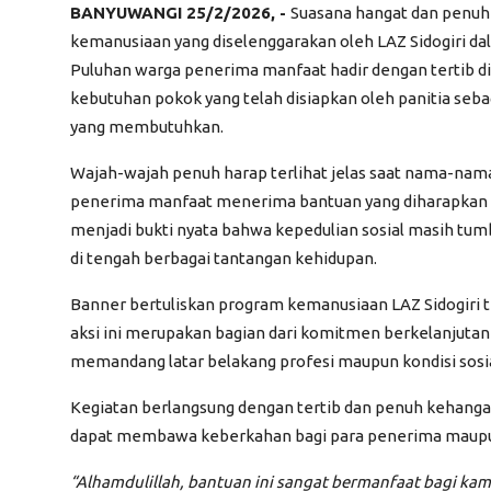
BANYUWANGI 25/2/2026, -
Suasana hangat dan penuh
kemanusiaan yang diselenggarakan oleh LAZ Sidogiri
da
Puluhan warga penerima manfaat hadir dengan tertib d
kebutuhan pokok yang telah disiapkan oleh panitia seb
yang membutuhkan.
Wajah-wajah penuh harap terlihat jelas saat nama-nama 
penerima manfaat menerima bantuan yang diharapkan d
menjadi bukti nyata bahwa kepedulian sosial masih tu
di tengah berbagai tantangan kehidupan.
Banner bertuliskan program kemanusiaan LAZ Sidogiri 
aksi ini merupakan bagian dari komitmen berkelanju
memandang latar belakang profesi maupun kondisi sosia
Kegiatan berlangsung dengan tertib dan penuh kehangata
dapat membawa keberkahan bagi para penerima maupun 
“Alhamdulillah, bantuan ini sangat bermanfaat bagi ka