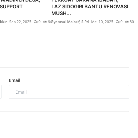
I SUPPORT
LAZ SIDOGIRI BANTU RENOVASI
MUSH...
kkir
Sep 22, 2025
0
64
Syamsul Ma'arif, S.Pd
Mei 10, 2025
0
80
Email