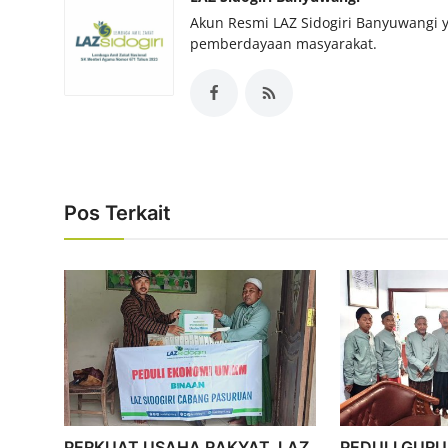
Akun Resmi LAZ Sidogiri Banyuwangi y
pemberdayaan masyarakat.
Pos Terkait
PERKUAT USAHA RAKYAT, LAZ
PEDULI GURU