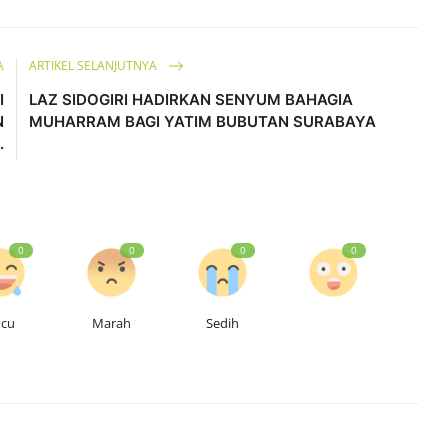
A
ARTIKEL SELANJUTNYA
I
LAZ SIDOGIRI HADIRKAN SENYUM BAHAGIA
N
MUHARRAM BAGI YATIM BUBUTAN SURABAYA
.
0
0
0
0
ucu
Marah
Sedih