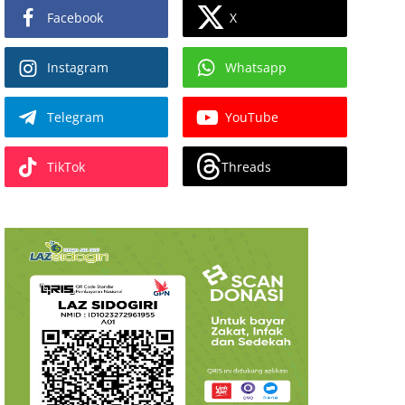
X
Facebook
Instagram
Whatsapp
Telegram
YouTube
Threads
TikTok