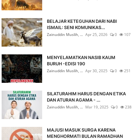
BELAJAR KETEGUHAN DARI NABI
ISMAIL: SENI KOMUNIKAS...
Zainuddin Muslih, ...
Apr 25, 2026
0
107
MENYELAMATKAN NASIB KAUM
BURUH -EDISI 190
Zainuddin Muslih, ...
Apr 30, 2025
0
251
SILATURAHIM HARUS DENGAN ETIKA
DAN ATURAN AGAMA - ...
Zainuddin Muslih, ...
Mar 19, 2025
0
238
MAJUSI MASUK SURGA KARENA
MENGHORMATI BULAN RAMADHAN