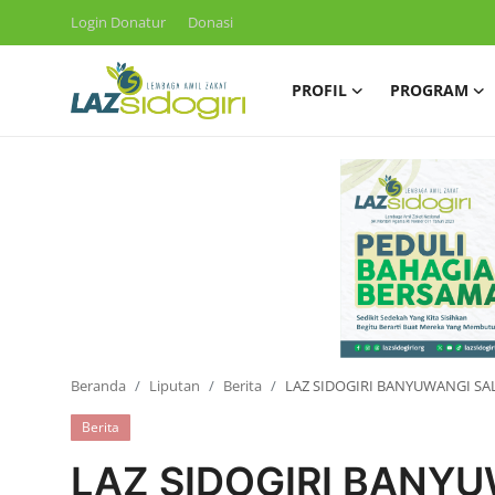
Login Donatur
Donasi
PROFIL
PROGRAM
Masuk
Daftar
Profil
Program
Layanan
Liputan
Artikel
Beranda
Liputan
Berita
LAZ SIDOGIRI BANYUWANGI S
Konsultasi ZIS
Berita
LAZ SIDOGIRI BANY
Publikasi