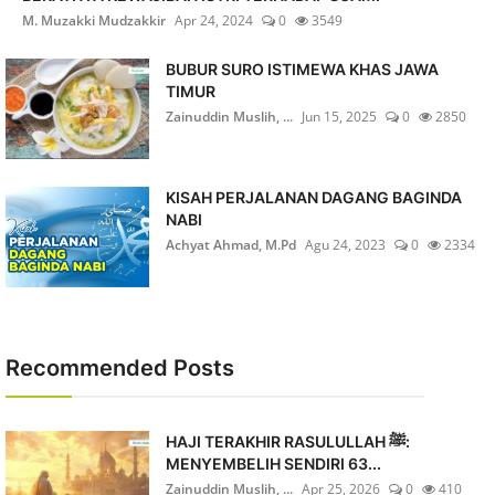
M. Muzakki Mudzakkir
Apr 24, 2024
0
3549
BUBUR SURO ISTIMEWA KHAS JAWA
TIMUR
Zainuddin Muslih, ...
Jun 15, 2025
0
2850
KISAH PERJALANAN DAGANG BAGINDA
NABI
Achyat Ahmad, M.Pd
Agu 24, 2023
0
2334
Recommended Posts
HAJI TERAKHIR RASULULLAH ﷺ:
MENYEMBELIH SENDIRI 63...
Zainuddin Muslih, ...
Apr 25, 2026
0
410