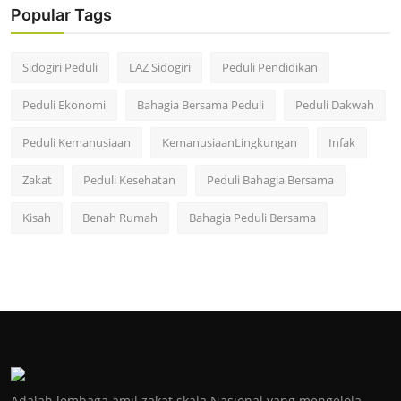
Popular Tags
Sidogiri Peduli
LAZ Sidogiri
Peduli Pendidikan
Peduli Ekonomi
Bahagia Bersama Peduli
Peduli Dakwah
Peduli Kemanusiaan
KemanusiaanLingkungan
Infak
Zakat
Peduli Kesehatan
Peduli Bahagia Bersama
Kisah
Benah Rumah
Bahagia Peduli Bersama
Adalah lembaga amil zakat skala Nasional yang mengelola