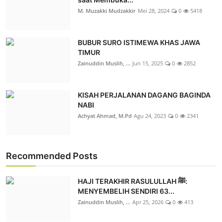
M. Muzakki Mudzakkir
Mei 28, 2024
0
5418
BUBUR SURO ISTIMEWA KHAS JAWA
TIMUR
Zainuddin Muslih, ...
Jun 15, 2025
0
2852
KISAH PERJALANAN DAGANG BAGINDA
NABI
Achyat Ahmad, M.Pd
Agu 24, 2023
0
2341
Recommended Posts
HAJI TERAKHIR RASULULLAH ﷺ:
MENYEMBELIH SENDIRI 63...
Zainuddin Muslih, ...
Apr 25, 2026
0
413