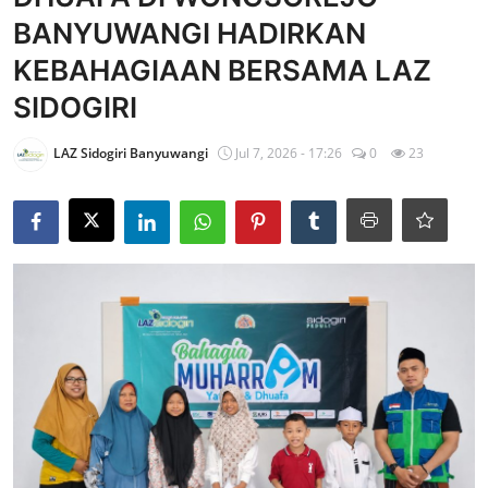
BANYUWANGI HADIRKAN
Edukasi ZIS
KEBAHAGIAAN BERSAMA LAZ
Contact
SIDOGIRI
Majalah
LAZ Sidogiri Banyuwangi
Jul 7, 2026 - 17:26
0
23
Gallery
Donasi