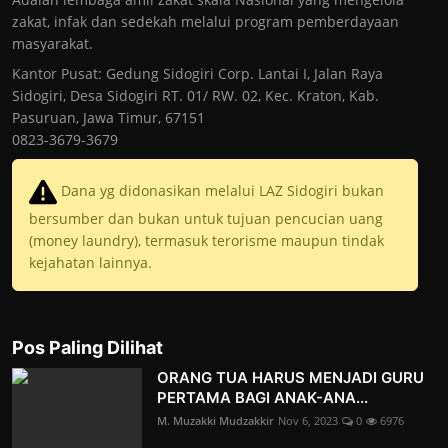
zakat, infak dan sedekah melalui program pemberdayaan
masyarakat.
Kantor Pusat: Gedung Sidogiri Corp. Lantai I, Jalan Raya
Sidogiri, Desa Sidogiri RT. 01/ RW. 02, Kec. Kraton, Kab.
Pasuruan, Jawa Timur, 67151
0823-3679-3679
Dana yg didonasikan melalui LAZ Sidogiri bukan
bersumber dan bukan untuk tujuan pencucian uang
(money laundry), termasuk terorisme maupun tindak
kejahatan lainnya.
Pos Paling Dilihat
ORANG TUA HARUS MENJADI GURU
PERTAMA BAGI ANAK-ANA...
M. Muzakki Mudzakkir
Nov 6, 2023
0
6976