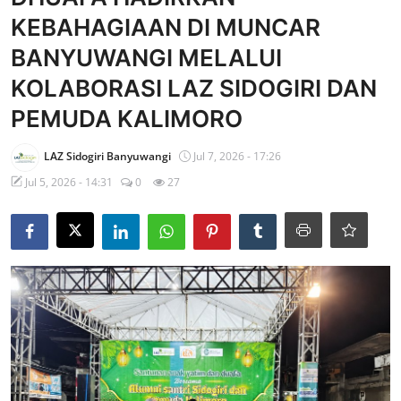
KEBAHAGIAAN DI MUNCAR
Edukasi ZIS
BANYUWANGI MELALUI
Contact
KOLABORASI LAZ SIDOGIRI DAN
Majalah
PEMUDA KALIMORO
Gallery
LAZ Sidogiri Banyuwangi
Jul 7, 2026 - 17:26
Donasi
Jul 5, 2026 - 14:31
0
27