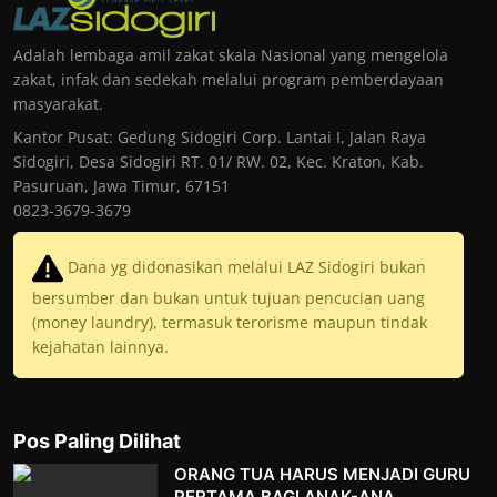
Adalah lembaga amil zakat skala Nasional yang mengelola
zakat, infak dan sedekah melalui program pemberdayaan
masyarakat.
Kantor Pusat: Gedung Sidogiri Corp. Lantai I, Jalan Raya
Sidogiri, Desa Sidogiri RT. 01/ RW. 02, Kec. Kraton, Kab.
Pasuruan, Jawa Timur, 67151
0823-3679-3679
Dana yg didonasikan melalui LAZ Sidogiri bukan
bersumber dan bukan untuk tujuan pencucian uang
(money laundry), termasuk terorisme maupun tindak
kejahatan lainnya.
Pos Paling Dilihat
ORANG TUA HARUS MENJADI GURU
PERTAMA BAGI ANAK-ANA...