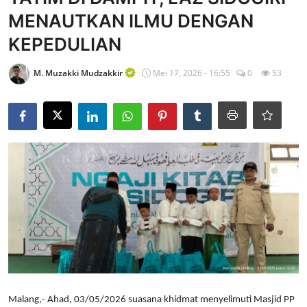
MENAUTKAN ILMU DENGAN
Edukasi ZIS
KEPEDULIAN
Contact
M. Muzakki Mudzakkir
Mei 17, 2026 - 16:55
0
53
Majalah
Gallery
Donasi
Malang,- Ahad, 03/05/2026 suasana khidmat menyelimuti Masjid PP