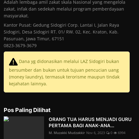
Adalah lembaga amil zakat skala Nasional yang mengelola
zakat, infak dan sedekah melalui program pemberdayaan
masyarakat.
Kantor Pusat: Gedung Sidogiri Corp. Lantai I, Jalan Raya
Sidogiri, Desa Sidogiri RT. 01/ RW. 02, Kec. Kraton, Kab.
Pasuruan, Jawa Timur, 67151
0823-3679-3679
Dana yg didonasikan melalui LAZ Sidogiri bukan
bersumber dan bukan untuk tujuan pencucian uang
(money laundry), termasuk terorisme maupun tindak
kejahatan lainnya.
Pos Paling Dilihat
ORANG TUA HARUS MENJADI GURU
PERTAMA BAGI ANAK-ANA...
M. Muzakki Mudzakkir
Nov 6, 2023
0
6994