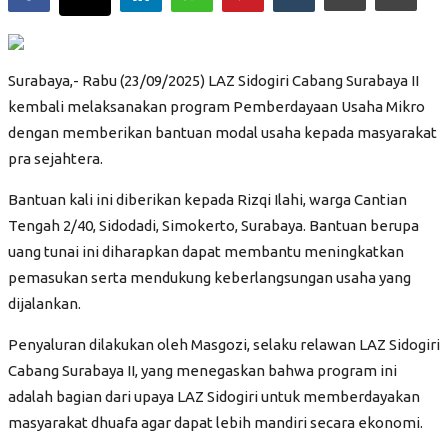
Mustahik Kita
Berita
Surabaya,- Rabu (23/09/2025) LAZ Sidogiri Cabang Surabaya II
Artikel
kembali melaksanakan program Pemberdayaan Usaha Mikro
dengan memberikan bantuan modal usaha kepada masyarakat
Semua
pra sejahtera.
Herbal
Bantuan kali ini diberikan kepada Rizqi Ilahi, warga Cantian
Konsultasi Kesehatan
Tengah 2/40, Sidodadi, Simokerto, Surabaya. Bantuan berupa
Suara Pembaca
uang tunai ini diharapkan dapat membantu meningkatkan
pemasukan serta mendukung keberlangsungan usaha yang
Semesta
dijalankan.
Kuliner
Penyaluran dilakukan oleh Masgozi, selaku relawan LAZ Sidogiri
Ngaji Kitab
Cabang Surabaya II, yang menegaskan bahwa program ini
Uswah
adalah bagian dari upaya LAZ Sidogiri untuk memberdayakan
masyarakat dhuafa agar dapat lebih mandiri secara ekonomi.
Sirah Nabi