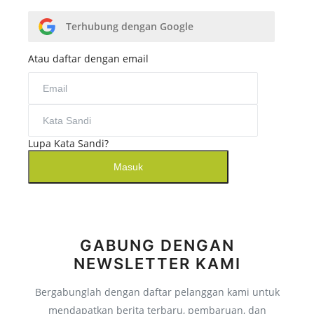
Salam Direktur
Susunan Redaksi
Terhubung dengan Google
Program
Atau daftar dengan email
Penghargaan
Program
Peduli Dakwah
Lupa Kata Sandi?
Peduli Ekonomi
Masuk
Peduli Pendidikan
Peduli Kesehatan
Peduli Kemanusiaan
GABUNG DENGAN
NEWSLETTER KAMI
Layanan
Login Donatur
Bergabunglah dengan daftar pelanggan kami untuk
mendapatkan berita terbaru, pembaruan, dan