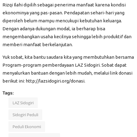
Kiprah
Rizqi Ilahi dipilih sebagai penerima manfaat karena kondisi
ekonominya yang pas-pasan. Pendapatan sehari-hari yang
Hikayat
diperoleh belum mampu mencukupi kebutuhan keluarga.
Parenting
Dengan adanya dukungan modal, ia berharap bisa
Wawancara
mengembangkan usaha kecilnya sehingga lebih produktif dan
memberi manfaat berkelanjutan.
Kolom
Yuk sobat, kita bantu saudara kita yang membutuhkan bersama
Konsultasi ZIS
Program-program pemberdayaan LAZ Sidogiri. Sobat dapat
Publikasi
menyalurkan bantuan dengan lebih mudah, melalui link donasi
berikut ini: http://lazsidogiri.org/donasi.
Semua
Tags:
Audit Syariah
LAZ Sidogiri
Laporan Keuangan
Sidogiri Peduli
Laporan Kinerja
Peduli Ekonomi
Hasil Penelitian