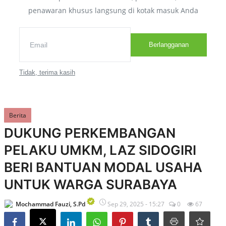
Pengajuan Bantuan
penawaran khusus langsung di kotak masuk Anda
Service Point
Layanan Ambulans
Berlangganan
Rekening Donasi
Kantor
Tidak, terima kasih
Rekrutmen
Kalkulator
Berita
Pengaduan
DUKUNG PERKEMBANGAN
PELAKU UMKM, LAZ SIDOGIRI
Liputan
BERI BANTUAN MODAL USAHA
Semua
UNTUK WARGA SURABAYA
Donatur Kita
Liputan Utama
Mochammad Fauzi, S.Pd
Sep 29, 2025 - 15:27
0
67
Prestasi