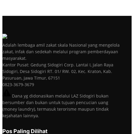
Adalah lembaga amil zakat skala Nasional yang mengelola
zakat, infak dan sedekah melalui program pemberdayaan
masyarakat.
Kantor Pusat: Gedung Sidogiri Corp. Lantai I, Jalan Raya
Sidogiri, Desa Sidogiri RT. 01/ RW. 02, Kec. Kraton, Kab.
Pasuruan, Jawa Timur, 67151
0823-3679-3679
Dana yg didonasikan melalui LAZ Sidogiri bukan
bersumber dan bukan untuk tujuan pencucian uang
(money laundry), termasuk terorisme maupun tindak
kejahatan lainnya.
Pos Paling Dilihat