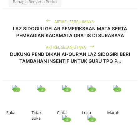
Bahagia Bersama Peduli
Edukasi ZIS
Zakat
ARTIKEL SEBELUMNYA
Zakat Fitrah
LAZ SIDOGIRI GELAR PEMERIKSAAN MATA SERTA
PEMBAGIAN KACAMATA GRATIS DI SURABAYA
Infak
ARTIKEL SELANJUTNYA
Fidyah
DUKUNG PENDIDIKAN Al-QUR'AN LAZ SIDOGIRI BERI
TAMBAHAN INSENTIF UNTUK GURU TPQ P...
Contact
Majalah
Gallery
0
0
0
0
0
Donasi
Suka
Tidak
Cinta
Lucu
Marah
Suka
0
0