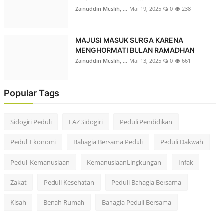
Zainuddin Muslih, ...
Mar 19, 2025
0
238
MAJUSI MASUK SURGA KARENA
MENGHORMATI BULAN RAMADHAN
Zainuddin Muslih, ...
Mar 13, 2025
0
661
Popular Tags
Sidogiri Peduli
LAZ Sidogiri
Peduli Pendidikan
Peduli Ekonomi
Bahagia Bersama Peduli
Peduli Dakwah
Peduli Kemanusiaan
KemanusiaanLingkungan
Infak
Zakat
Peduli Kesehatan
Peduli Bahagia Bersama
Kisah
Benah Rumah
Bahagia Peduli Bersama