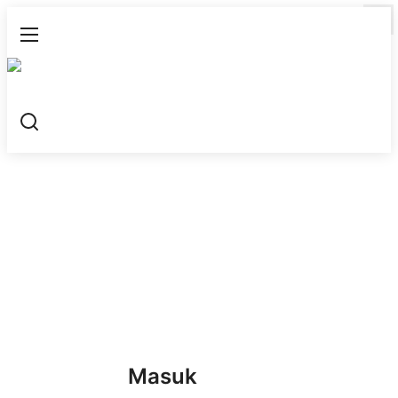
Masuk
Daftar
Profil
Tentang Kami
Sejarah
Management
Visi dan Misi
Legalitas
Tata Kelola
Masuk