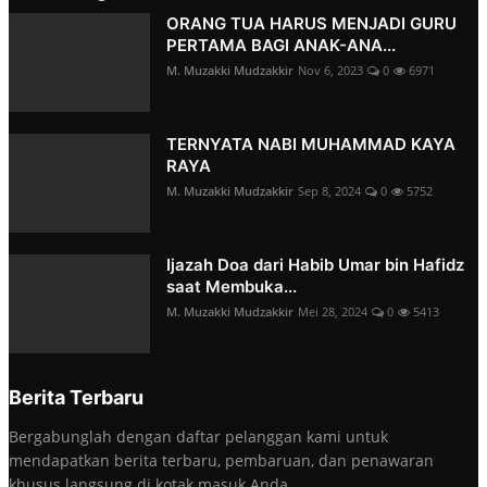
ORANG TUA HARUS MENJADI GURU
PERTAMA BAGI ANAK-ANA...
M. Muzakki Mudzakkir
Nov 6, 2023
0
6971
TERNYATA NABI MUHAMMAD KAYA
RAYA
M. Muzakki Mudzakkir
Sep 8, 2024
0
5752
Ijazah Doa dari Habib Umar bin Hafidz
saat Membuka...
M. Muzakki Mudzakkir
Mei 28, 2024
0
5413
Berita Terbaru
Bergabunglah dengan daftar pelanggan kami untuk
mendapatkan berita terbaru, pembaruan, dan penawaran
khusus langsung di kotak masuk Anda