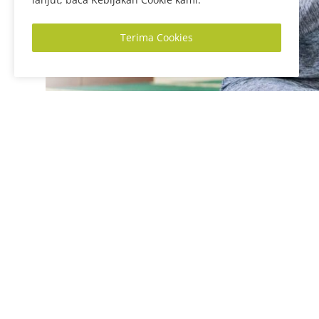
Terima Cookies
Dalam kitab Ihya’ Ulumuddin, Imam al-Ghazali mengurai 
akal, maupun akhlaknya.
Sebagaimana ditulis oleh Lilif Mualifatul Khorida dalam 
humanities, vol. 1, no. 2, agustus 2021—yang mengutip s
anak tersebut sebagai berikut:
Pendidikan anak lebih diperhatikan sejak lahir