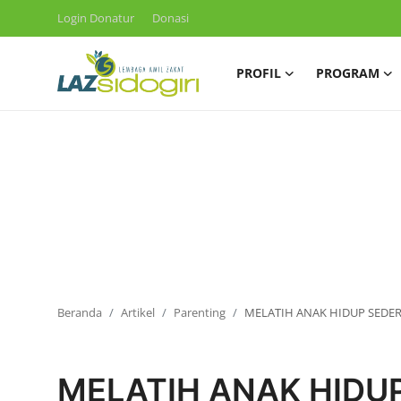
Login Donatur
Donasi
PROFIL
PROGRAM
Masuk
Daftar
Profil
Program
Layanan
Liputan
Artikel
Beranda
Artikel
Parenting
MELATIH ANAK HIDUP SEDE
Konsultasi ZIS
Parenting
MELATIH ANAK HIDU
Publikasi