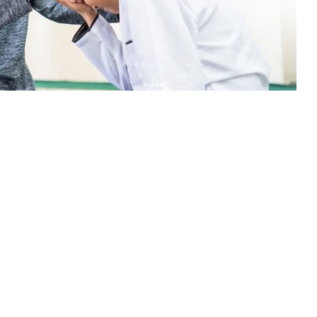
panjang lebar mengenai pendidikan anak, dari sisi jasmani,
edusoshum journal of islamic education and social
ecara ringkas penjelasan Imam al-Ghazali terkait pendidikan