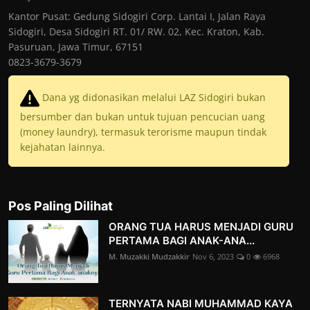
Kantor Pusat: Gedung Sidogiri Corp. Lantai I, Jalan Raya
Sidogiri, Desa Sidogiri RT. 01/ RW. 02, Kec. Kraton, Kab.
Pasuruan, Jawa Timur, 67151
0823-3679-3679
Dana yg didonasikan melalui LAZ Sidogiri bukan
bersumber dan bukan untuk tujuan pencucian uang
(money laundry), termasuk terorisme maupun tindak
kejahatan lainnya.
Pos Paling Dilihat
ORANG TUA HARUS MENJADI GURU
PERTAMA BAGI ANAK-ANA...
M. Muzakki Mudzakkir
Nov 6, 2023
0
6968
TERNYATA NABI MUHAMMAD KAYA