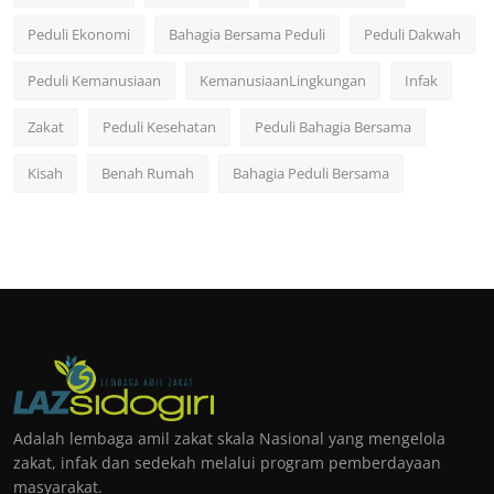
Peduli Ekonomi
Bahagia Bersama Peduli
Peduli Dakwah
Peduli Kemanusiaan
KemanusiaanLingkungan
Infak
Zakat
Peduli Kesehatan
Peduli Bahagia Bersama
Kisah
Benah Rumah
Bahagia Peduli Bersama
Adalah lembaga amil zakat skala Nasional yang mengelola
zakat, infak dan sedekah melalui program pemberdayaan
masyarakat.