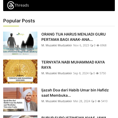
Threads
Popular Posts
ORANG TUA HARUS MENJADI GURU
PERTAMA BAGI ANAK-ANA...
M. Muzakki Mudzakkir
Nov 6, 2023
0
6968
TERNYATA NABI MUHAMMAD KAYA
RAYA
M. Muzakki Mudzakkir
Sep 8, 2024
0
5750
Ijazah Doa dari Habib Umar bin Hafidz
saat Membuka...
M. Muzakki Mudzakkir
Mei 28, 2024
0
5410
BUBUR SURO ISTIMEWA KHAS JAWA