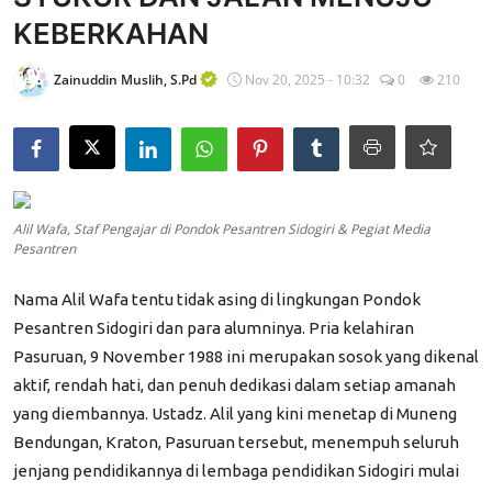
KEBERKAHAN
Edukasi ZIS
Contact
Zainuddin Muslih, S.Pd
Nov 20, 2025 - 10:32
0
210
Majalah
Gallery
Donasi
Alil Wafa, Staf Pengajar di Pondok Pesantren Sidogiri & Pegiat Media
Pesantren
Nama Alil Wafa tentu tidak asing di lingkungan Pondok
Pesantren Sidogiri dan para alumninya. Pria kelahiran
Pasuruan, 9 November 1988 ini merupakan sosok yang dikenal
aktif, rendah hati, dan penuh dedikasi dalam setiap amanah
yang diembannya. Ustadz. Alil yang kini menetap di Muneng
Bendungan, Kraton, Pasuruan tersebut, menempuh seluruh
jenjang pendidikannya di lembaga pendidikan Sidogiri mulai