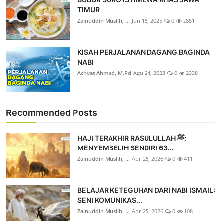
TIMUR
Zainuddin Muslih, ...
Jun 15, 2025
0
2851
KISAH PERJALANAN DAGANG BAGINDA
NABI
Achyat Ahmad, M.Pd
Agu 24, 2023
0
2338
Recommended Posts
HAJI TERAKHIR RASULULLAH ﷺ:
MENYEMBELIH SENDIRI 63...
Zainuddin Muslih, ...
Apr 25, 2026
0
411
BELAJAR KETEGUHAN DARI NABI ISMAIL:
SENI KOMUNIKAS...
Zainuddin Muslih, ...
Apr 25, 2026
0
108