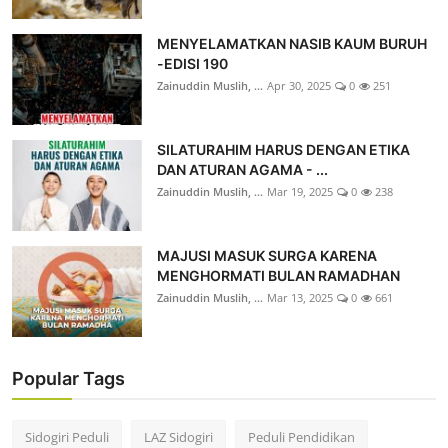
MENYELAMATKAN NASIB KAUM BURUH
-EDISI 190
Zainuddin Muslih, ...
Apr 30, 2025
0
251
SILATURAHIM HARUS DENGAN ETIKA
DAN ATURAN AGAMA - ...
Zainuddin Muslih, ...
Mar 19, 2025
0
238
MAJUSI MASUK SURGA KARENA
MENGHORMATI BULAN RAMADHAN
Zainuddin Muslih, ...
Mar 13, 2025
0
661
Popular Tags
Sidogiri Peduli
LAZ Sidogiri
Peduli Pendidikan